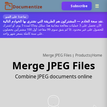
Subscribe
ساعدنا على النمو
نفد سعة الخادم — المشتركون هم الطريقة التي نشتري بها الخوادم التالية.
الآن تحصل على 3 عمليات معالجة مجانية هنا. سجّل مجانًا لمدة 5 يوم، أو اشترك
للحصول على غير محدود. 🚀 لم يتبق سوى 99 مقاعد: أول 100 مشتركين يحصلون
على سنة كاملة بسعر شهر واحد.
Merge JPEG Files
Products
Home
Merge JPEG Files
Combine JPEG documents online