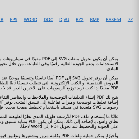
UB
EPS
WORD
DOC
DJVU
BZ2
BMP
BASE64
7Z
المادي.
يمكن أن يوفر تحويل SVG إلى PDF أيضً
PDF مفيدًا إذا كنت تريد توزيع الرسومات على الآخرين الذين قد لا يكون لديهم برنامج قادر على عرض ملفات SVG مباشرة.
رسومات SVG متعددة في مستند باستخدام تخطيط صفحة محدد، فإن تحويل SVG إلى PDF يمكن أن يوفر المزيد من التحكم في الموضع والعرض التقديمي.
على الجودة والتخطيط عند تحويل PDF إلى Word لاحقًا.