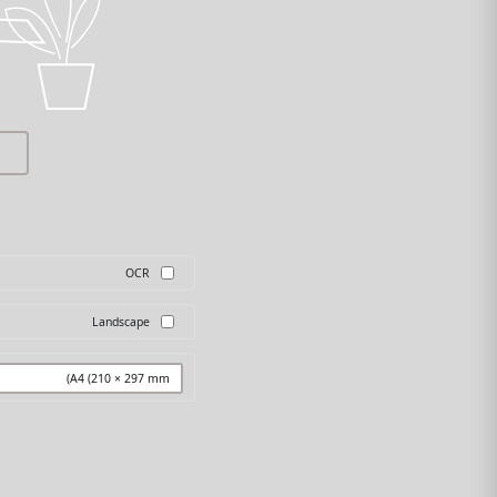
PPTX → PDF
TIFF → PDF
TAR → PDF
GZ → PDF
OCR
Landscape