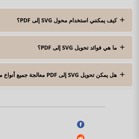
كيف يمكنني استخدام محول SVG إلى PDF؟
عادةً ما يتضمن استخدام محول SVG إلى PDF تحديد ملف SVG الذي تريد تحويله واختيار خيار تحويل PDF. سيقوم المحول بمعالجة ملف SVG وإنشاء مستند PDF يمكنك حفظه أو تنزيله.
ما هي فوائد تحويل SVG إلى PDF؟
المستقلة.
هل يمكن تحويل SVG إلى PDF معالجة جميع أنواع ملفات SVG؟
يمكن لتح
تفاعلات البرمجة النصية بالكامل أثناء عملية التحويل.