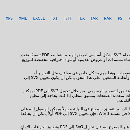
XPS
XML
EXCEL
TXT
TIFF
TEX
TAR
RAR
PS
يمكن أن يكون تحويل ملفات SVG إلى PDF مفيدًا في سيناريوهات مختلفة نظرًا للاختلافات في الخصائص وحالات الاستخدام بين التنسيقين. يتم استخدام SVG بشكل أساسي لعرض الويب، بينما يعد PDF تنسيقًا متعدد
جودتها عند طباعتها، مما يجعلها مناسبة لإنشاء مستندات أو عروض تقديمية أو مواد احترافية مخصصة للتوزيع
وص والصور والرسومات. وهذا مهم بشكل خاص في مواقف مثل التقارير أو
العروض التقديمية أو الكتب الإلكترونية التي تتطلب تنسيقًا ثابتًا للطباعة. يعد PDF تنسيقًا مقبولاً لتبادل المستندات نظرًا لتشغيله المتسق عبر الأجهزة وأنظمة التشغيل. على هذا النحو، يمكن أن يكون تحويل SVG إلى
يتيح لك PDF إنشاء التعليقات التوضيحية والملاحظات والعناصر التفاعلية التي يمكن أن تكون مفيدة لإضافة التعليقات أو تسليط الضوء على أجزاء معينة من التصميم الرسومي. من خلال تحويل SVG إلى PDF، يمكنك
ا يجعله مناسبًا لإنشاء مستندات متعددة الصفحات بتنسيق منظم. إذا كنت بحاجة إلى تنظيم
ة طويلة المدى نظرًا لطبيعته المستقلة وتوافقه مع الأنظمة المختلفة. من خلال تحويل SVG إلى PDF، يمكنك حفظ الرسم بتنسيق سيصبح في النهاية مقبولاً ويمكن الوصول إليه على
نطاق واسع. بالإضافة إلى ذلك، يمكن أن يكون PDF بمثابة تنسيق وسيط لمزيد من التحويل. على سبيل المثال، إذا كنت بحاجة إلى تضمين رسم SVG في مستند Word، فإن تحويل SVG إلى PDF أولاً يمكن أن يحافظ
وأخيرًا، يمكن حماية ملفات PDF بكلمة مرور وتشفيرها وتطبيق قيود الوصول إليها. إذا كنت بحاجة إلى حماية رسومات SVG الخاصة بك من الوصول غير المصرح به، فإن تحويل SVG إلى PDF وتطبيق إجراءات الأمان