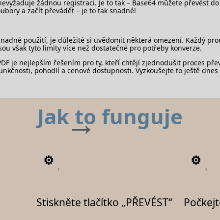
nevyžaduje žádnou registraci. Je to tak – Base64 můžete převést do 
oubory a začít převádět – je to tak snadné!
nadné použití, je důležité si uvědomit některá omezení. Každý p
sou však tyto limity více než dostatečné pro potřeby konverze.
DF je nejlepším řešením pro ty, kteří chtějí zjednodušit proces pře
nkčnosti, pohodlí a cenové dostupnosti. Vyzkoušejte to ještě dnes a 
Jak to funguje
2
3
Stiskněte tlačítko „PŘEVÉST“
Počkejt