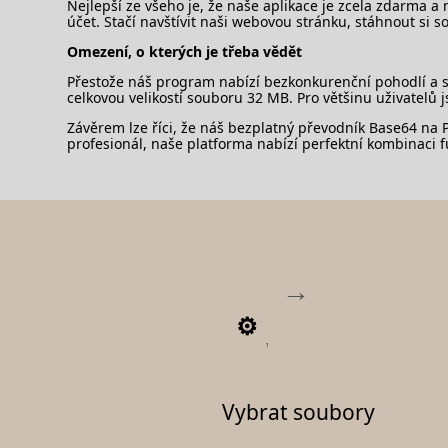
Nejlepší ze všeho je, že naše aplikace je zcela zdarma a 
účet. Stačí navštívit naši webovou stránku, stáhnout si s
Omezení, o kterých je třeba vědět
Přestože náš program nabízí bezkonkurenční pohodlí a s
celkovou velikostí souboru 32 MB. Pro většinu uživatelů j
Závěrem lze říci, že náš bezplatný převodník Base64 na P
profesionál, naše platforma nabízí perfektní kombinaci fu
1
Vybrat soubory