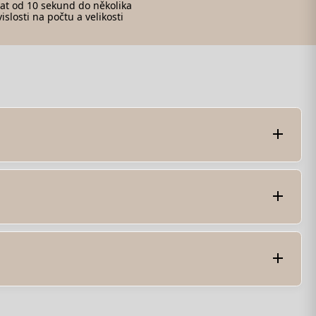
vat od 10 sekund do několika
islosti na počtu a velikosti
ním formátu. Tento proces zahrnuje sledování
 kódováním přesnou kopií původního dokumentu.
y žádné informace.
ódovaný Base64. Ujistěte se, že řetězec Base64
vod Base64 na PDF. Zkontrolujte integritu řetězce