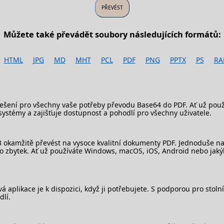
Můžete také převádět soubory následujících formátů:
HTML
JPG
MD
MHT
PCL
PDF
PNG
PPTX
PS
RA
šení pro všechny vaše potřeby převodu Base64 do PDF. Ať už použív
systémy a zajišťuje dostupnost a pohodlí pro všechny uživatele.
okamžitě převést na vysoce kvalitní dokumenty PDF. Jednoduše nahr
í o zbytek. Ať už používáte Windows, macOS, iOS, Android nebo jaký
á aplikace je k dispozici, když ji potřebujete. S podporou pro sto
dlí.