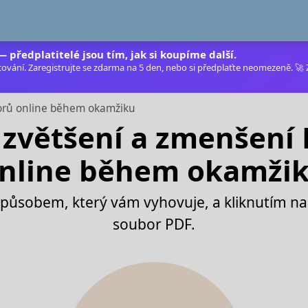
 předplatitelé jsou tím, jak si koupíme další.
ování. Zaregistrujte se zdarma na 5 den, nebo si předplaťte neomezeně. 🚀 Zb
orů online během okamžiku
zvětšení a zmenšení
nline během okamži
ůsobem, který vám vyhovuje, a kliknutím na 
soubor PDF.