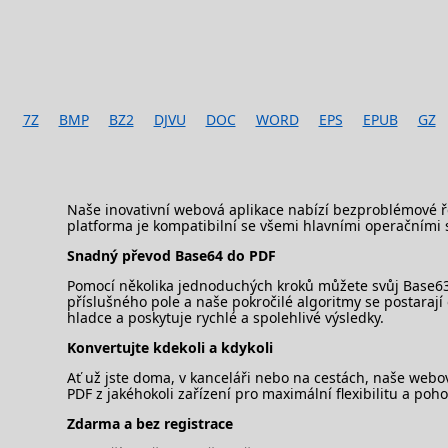
7Z
BMP
BZ2
DJVU
DOC
WORD
EPS
EPUB
GZ
Naše inovativní webová aplikace nabízí bezproblémové ře
platforma je kompatibilní se všemi hlavními operačními 
Snadný převod Base64 do PDF
Pomocí několika jednoduchých kroků můžete svůj Base63 
příslušného pole a naše pokročilé algoritmy se postaraj
hladce a poskytuje rychlé a spolehlivé výsledky.
Konvertujte kdekoli a kdykoli
Ať už jste doma, v kanceláři nebo na cestách, naše webov
PDF z jakéhokoli zařízení pro maximální flexibilitu a poho
Zdarma a bez registrace