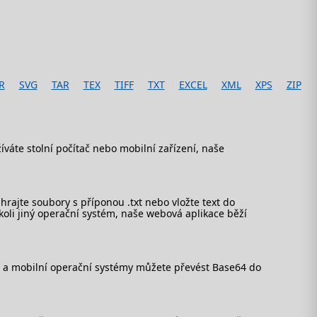
R
SVG
TAR
TEX
TIFF
TXT
EXCEL
XML
XPS
ZIP
áte stolní počítač nebo mobilní zařízení, naše
ajte soubory s příponou .txt nebo vložte text do
koli jiný operační systém, naše webová aplikace běží
lní a mobilní operační systémy můžete převést Base64 do