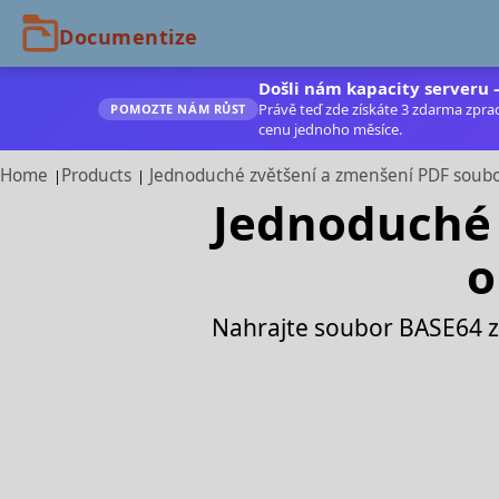
Došli nám kapacity serveru —
Právě teď zde získáte 3 zdarma zprac
POMOZTE NÁM RŮST
cenu jednoho měsíce.
Home
Products
Jednoduché zvětšení a zmenšení PDF soub
Jednoduché 
o
Nahrajte soubor BASE64 zp