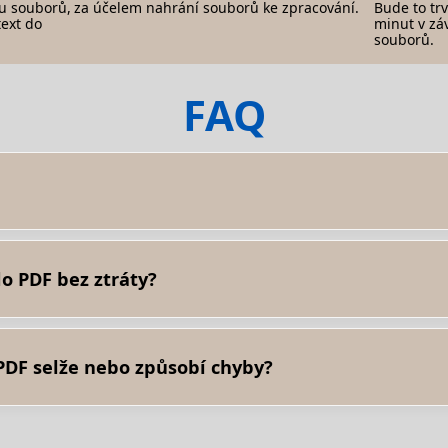
u souborů,
za účelem nahrání souborů ke zpracování.
Bude to tr
text do
minut v záv
souborů.
FAQ
 převodník se používá k dekódování řetězce a jeho uložení v binár
binárních dat, která se poté uloží jako soubor PDF.
o PDF bez ztráty?
bor PDF, dekódován správně, výsledný soubor PDF by měl být před
 znamená, že během procesu kódování a dekódování nejsou ztracen
PDF selže nebo způsobí chyby?
it následující: Ujistěte se, že vstupní řetězec je platný řetězec k
naky v řetězci Base64. Použijte jiný nástroj nebo knihovnu pro pře
 nový.