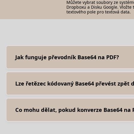
Můžete vybrat soubory ze systém
Dropboxu a Disku Google. Vložte 
textového pole pro textová data.
Jak funguje převodník Base64 na PDF?
Chcete-li převést řetězec kódovaný Base64 do souboru PDF,
dekódovacího algoritmu Base64 k vytvoření nezpracovaných 
Lze řetězec kódovaný Base64 převést zpět d
Pokud je řetězec kódovaný Base64, který představuje sou
Předpokládá se, že proces dekódování je bezztrátový, což
Co mohu dělat, pokud konverze Base64 na 
Pokud proces převodu selže nebo způsobí chyby, můžete zkus
představuje soubor PDF. Zkontrolujte chybějící nebo další z
kódovaného Base64 nebo, pokud je to možné, zkuste získat