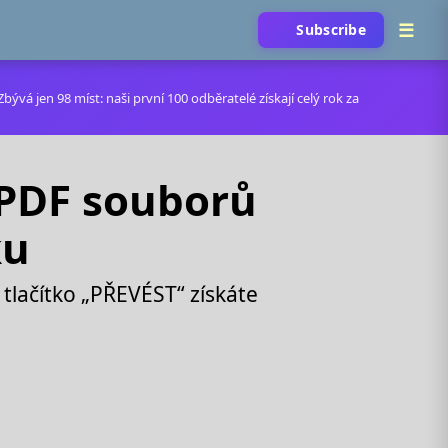
Subscribe
ývá jen 98 míst: naši první 100 odběratelé získají celý rok za
 PDF souborů
ku
tlačítko „PŘEVÉST“ získáte