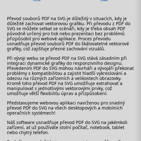
Převod souborů PDF na SVG je důležitý v situacích, kdy je
důležité zachovat vektorovou grafiku. Při převodu z PDF do
SVG se můžete setkat se scénáři, kdy je třeba obsah PDF
původně určený pro tisk nebo prezentaci bez problémů
přizpůsobit pro webové aplikace. Proces převodu
usnadňuje převod souborů PDF do škálovatelné vektorové
grafiky, což zajišťuje přesné zachování vizuálů.
Při vývoji webu se převod PDF na SVG stává zásadním při
integraci dynamické grafiky do responzivního designu.
Převedením PDF do SVG mohou návrháři a vývojáři překonat
problémy s kompatibilitou a zajistit hladší vykreslování a
odezvu na různých zařízeních a velikostech obrazovky.
Kromě toho převod PDF na SVG umožňuje extrahovat a
manipulovat s jednotlivými vektorovými prvky, což
umožňuje větší flexibilitu úprav a přizpůsobení.
Představujeme webovou aplikaci navrženou pro snadný
převod PDF do SVG na všech desktopových a mobilních
operačních systémech!
Náš software usnadňuje převod PDF do SVG na jakémkoli
zařízení, ať už používáte stolní počítač, notebook, tablet
nebo chytrý telefon.