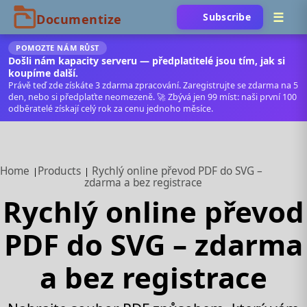
Subscribe
POMOZTE NÁM RŮST
Došli nám kapacity serveru — předplatitelé jsou tím, jak si
koupíme další.
Právě teď zde získáte 3 zdarma zpracování. Zaregistrujte se zdarma na 5
den, nebo si předplaťte neomezeně. 🚀 Zbývá jen 99 míst: naši první 100
odběratelé získají celý rok za cenu jednoho měsíce.
Home
Products
Rychlý online převod PDF do SVG –
zdarma a bez registrace
Rychlý online převod
PDF do SVG – zdarma
a bez registrace