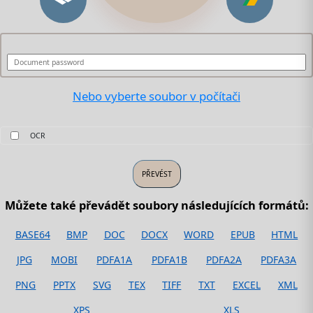
Nebo vyberte soubor v počítači
OCR
Můžete také převádět soubory následujících formátů:
BASE64
BMP
DOC
DOCX
WORD
EPUB
HTML
JPG
MOBI
PDFA1A
PDFA1B
PDFA2A
PDFA3A
PNG
PPTX
SVG
TEX
TIFF
TXT
EXCEL
XML
XPS
XLS