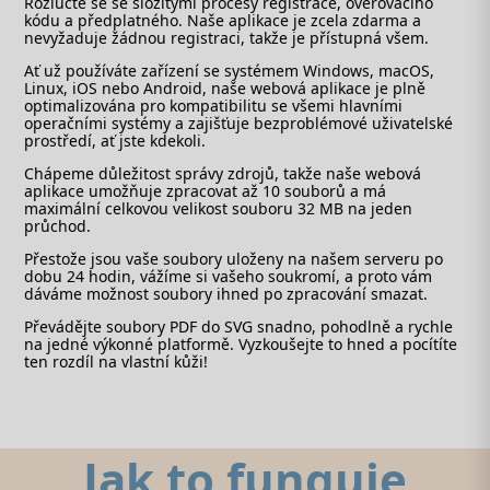
Rozlučte se se složitými procesy registrace, ověřovacího
kódu a předplatného. Naše aplikace je zcela zdarma a
nevyžaduje žádnou registraci, takže je přístupná všem.
Ať už používáte zařízení se systémem Windows, macOS,
Linux, iOS nebo Android, naše webová aplikace je plně
optimalizována pro kompatibilitu se všemi hlavními
operačními systémy a zajišťuje bezproblémové uživatelské
prostředí, ať jste kdekoli.
Chápeme důležitost správy zdrojů, takže naše webová
aplikace umožňuje zpracovat až 10 souborů a má
maximální celkovou velikost souboru 32 MB na jeden
průchod.
Přestože jsou vaše soubory uloženy na našem serveru po
dobu 24 hodin, vážíme si vašeho soukromí, a proto vám
dáváme možnost soubory ihned po zpracování smazat.
Převádějte soubory PDF do SVG snadno, pohodlně a rychle
na jedné výkonné platformě. Vyzkoušejte to hned a pocítíte
ten rozdíl na vlastní kůži!
Jak to funguje