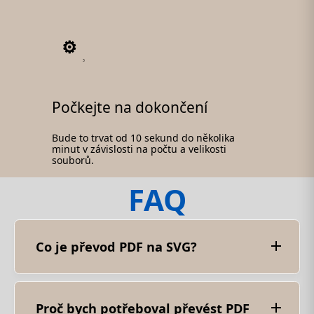
3
Počkejte na dokončení
Bude to trvat od 10 sekund do několika
minut v závislosti na počtu a velikosti
souborů.
FAQ
Co je převod PDF na SVG?
Proces převodu souboru PDF do souboru SVG je
známý jako převod PDF na SVG. SVG je obrazový
formát, který používá vektory k popisu
dvourozměrné grafiky s textem založeným na
Proč bych potřeboval převést PDF
XML. Převod PDF na SVG umožňuje zachovat