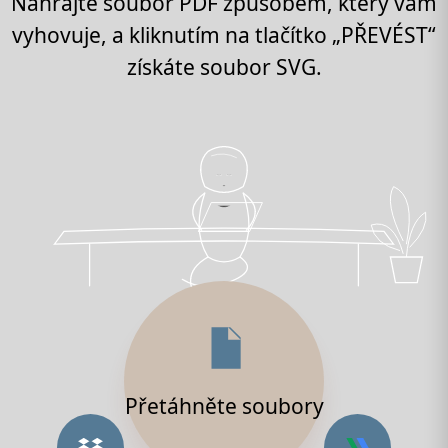
Nahrajte soubor PDF způsobem, který vám
vyhovuje, a kliknutím na tlačítko „PŘEVÉST“
získáte soubor SVG.
Přetáhněte soubory