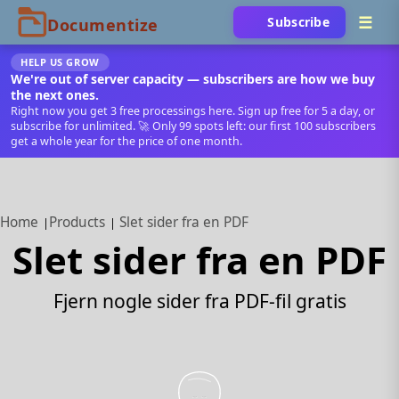
Subscribe
HELP US GROW
We're out of server capacity — subscribers are how we buy
the next ones.
Right now you get 3 free processings here. Sign up free for 5 a day, or
subscribe for unlimited. 🚀 Only 99 spots left: our first 100 subscribers
get a whole year for the price of one month.
Home
Products
Slet sider fra en PDF
Slet sider fra en PDF
Fjern nogle sider fra PDF-fil gratis