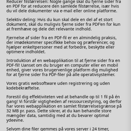
Reducer filstørrelsen: Nogle gange skal du fjerne sider fra
en PDF for at reducere den samlede filstørrelse, især hvis
du vil dele dokumenter via e-mail eller online platforme.
Selektiv deling: Hvis du kun skal dele en del af et stort
dokument, skal du muligvis fjerne sider fra PDF'en for kun
at fremhæve og dele det relevante indhold.
Fjernelse af sider fra en PDF-fil er en almindelig praksis,
der imødekommer specifikke behov og præferencer, og
hjælper enkeltpersoner med at forbedre, beskytte eller
optimere indholdet.
Introduktion af en webapplikation til at fjerne sider fra en
PDF-fil! Uanset om du bruger en computer eller en mobil
enhed, giver vores brugervenlige platform dig mulighed
for at fjerne sider fra PDF-filer på alle operativsystemer.
Vores gratis websoftware uden registrering og uden
kodebekræftelse.
Forestil dig effektiviteten ved at behandle op til 1 fil på én
gang! Vi forstår vigtigheden af ​​ressourcestyring, og derfor
har vores webapplikation en samlet filstørrelsesgrænse på
32 MB pr. pass. Dette sikrer, at du kan behandle store
mængder data, samtidig med at du bevarer optimal
ydeevne.
Selvom dine filer gemmes på vores server i 24 timer,