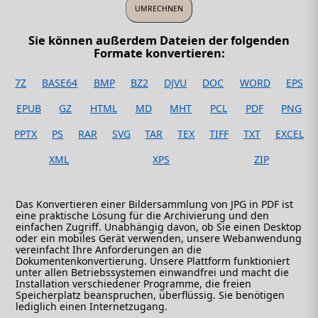
Sie können außerdem Dateien der folgenden
Formate konvertieren:
7Z
BASE64
BMP
BZ2
DJVU
DOC
WORD
EPS
EPUB
GZ
HTML
MD
MHT
PCL
PDF
PNG
PPTX
PS
RAR
SVG
TAR
TEX
TIFF
TXT
EXCEL
XML
XPS
ZIP
Das Konvertieren einer Bildersammlung von JPG in PDF ist
eine praktische Lösung für die Archivierung und den
einfachen Zugriff. Unabhängig davon, ob Sie einen Desktop
oder ein mobiles Gerät verwenden, unsere Webanwendung
vereinfacht Ihre Anforderungen an die
Dokumentenkonvertierung. Unsere Plattform funktioniert
unter allen Betriebssystemen einwandfrei und macht die
Installation verschiedener Programme, die freien
Speicherplatz beanspruchen, überflüssig. Sie benötigen
lediglich einen Internetzugang.