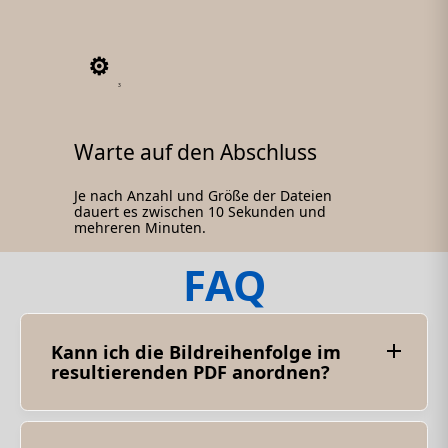
3
Warte auf den Abschluss
Je nach Anzahl und Größe der Dateien
dauert es zwischen 10 Sekunden und
mehreren Minuten.
FAQ
Kann ich die Bildreihenfolge im
resultierenden PDF anordnen?
Ja, die meisten JPG-PDF-Konverter ermöglichen
es Ihnen, die Reihenfolge der Bilder im PDF-
Dokument neu anzuordnen. Diese Funktion
kann für die Erstellung von Präsentationen oder