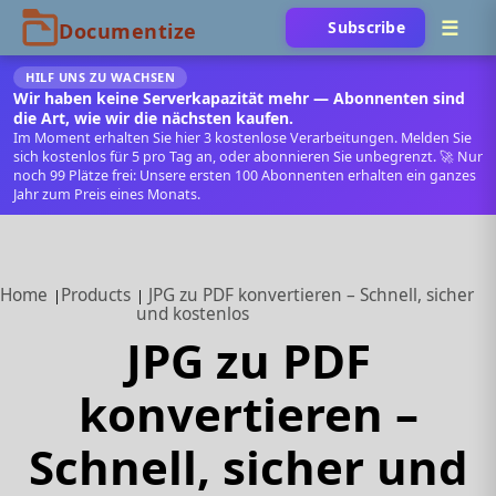
Subscribe
HILF UNS ZU WACHSEN
Wir haben keine Serverkapazität mehr — Abonnenten sind
die Art, wie wir die nächsten kaufen.
Im Moment erhalten Sie hier 3 kostenlose Verarbeitungen. Melden Sie
sich kostenlos für 5 pro Tag an, oder abonnieren Sie unbegrenzt. 🚀 Nur
noch 99 Plätze frei: Unsere ersten 100 Abonnenten erhalten ein ganzes
Jahr zum Preis eines Monats.
Home
Products
JPG zu PDF konvertieren – Schnell, sicher
und kostenlos
JPG zu PDF
konvertieren –
Schnell, sicher und