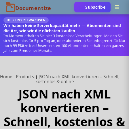
Subscribe
HILF UNS ZU WACHSEN
Wir haben keine Serverkapazität mehr — Abonnenten sind
die Art, wie wir die nächsten kaufen.
Im Moment erhalten Sie hier 3 kostenlose Verarbeitungen. Melden Sie
sich kostenlos für 5 pro Tag an, oder abonnieren Sie unbegrenzt. 🚀 Nur
noch 99 Plätze frei: Unsere ersten 100 Abonnenten erhalten ein ganzes
Jahr zum Preis eines Monats.
Home
Products
JSON nach XML konvertieren – Schnell,
kostenlos & online
JSON nach XML
konvertieren –
Schnell, kostenlos &