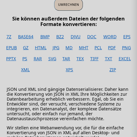
Sie können außerdem Dateien der folgenden
Formate konvertieren:
7Z
BASE64
BMP
BZ2
DJVU
DOC
WORD
EPS
EPUB
GZ
HTML
JPG
MD
MHT
PCL
PDF
PNG
PPTX
PS
RAR
SVG
TAR
TEX
TIFF
TXT
EXCEL
XML
XPS
ZIP
JSON und XML sind gängige Datenserialisierer. Daher kann
die Konvertierung von JSON in XML Ihre Möglichkeiten zur
Datenbearbeitung erheblich verbessern. Egal, ob Sie ein
Entwickler sind, der versucht, verschiedene Systeme zu
integrieren, ein Datenanalyst, der komplexe Datensätze
untersucht, oder einfach nur jemand, der
Datenaustauschprozesse vereinfachen möchte.
Wir stellen eine Webanwendung vor, die für die einfache
Konvertierung von JSON in XML auf allen Desktop- und