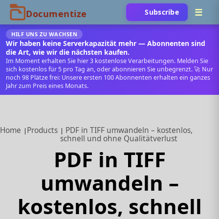
Subscribe
HILF UNS ZU WACHSEN
Wir haben keine Serverkapazität mehr — Abonnenten sind
die Art, wie wir die nächsten kaufen.
Im Moment erhalten Sie hier 3 kostenlose Verarbeitungen. Melden Sie
sich kostenlos für 5 pro Tag an, oder abonnieren Sie unbegrenzt. 🚀 Nur
noch 98 Plätze frei: Unsere ersten 100 Abonnenten erhalten ein ganzes
Jahr zum Preis eines Monats.
Home
Products
PDF in TIFF umwandeln – kostenlos,
schnell und ohne Qualitätverlust
PDF in TIFF
umwandeln –
kostenlos, schnell