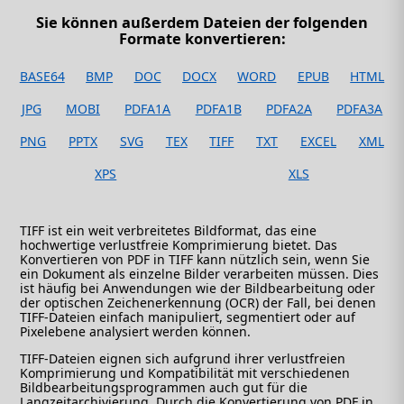
Sie können außerdem Dateien der folgenden
Formate konvertieren:
BASE64
BMP
DOC
DOCX
WORD
EPUB
HTML
JPG
MOBI
PDFA1A
PDFA1B
PDFA2A
PDFA3A
PNG
PPTX
SVG
TEX
TIFF
TXT
EXCEL
XML
XPS
XLS
TIFF ist ein weit verbreitetes Bildformat, das eine
hochwertige verlustfreie Komprimierung bietet. Das
Konvertieren von PDF in TIFF kann nützlich sein, wenn Sie
ein Dokument als einzelne Bilder verarbeiten müssen. Dies
ist häufig bei Anwendungen wie der Bildbearbeitung oder
der optischen Zeichenerkennung (OCR) der Fall, bei denen
TIFF-Dateien einfach manipuliert, segmentiert oder auf
Pixelebene analysiert werden können.
TIFF-Dateien eignen sich aufgrund ihrer verlustfreien
Komprimierung und Kompatibilität mit verschiedenen
Bildbearbeitungsprogrammen auch gut für die
Langzeitarchivierung. Durch die Konvertierung von PDF in