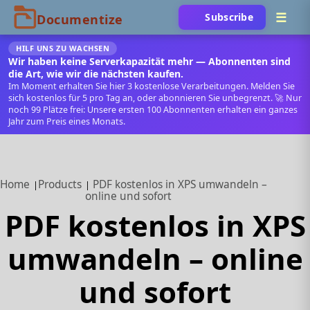
Subscribe
HILF UNS ZU WACHSEN
Wir haben keine Serverkapazität mehr — Abonnenten sind
die Art, wie wir die nächsten kaufen.
Im Moment erhalten Sie hier 3 kostenlose Verarbeitungen. Melden Sie
sich kostenlos für 5 pro Tag an, oder abonnieren Sie unbegrenzt. 🚀 Nur
noch 99 Plätze frei: Unsere ersten 100 Abonnenten erhalten ein ganzes
Jahr zum Preis eines Monats.
Home
Products
PDF kostenlos in XPS umwandeln –
online und sofort
PDF kostenlos in XPS
umwandeln – online
und sofort