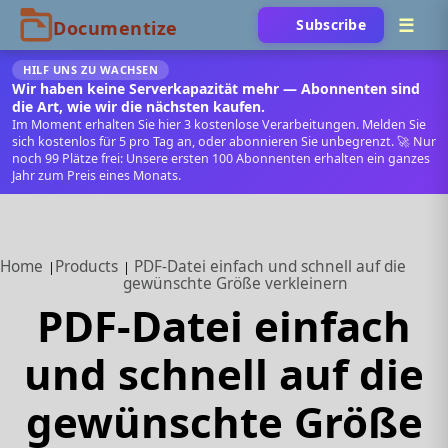
Subscribe
HILF UNS ZU WACHSEN
Wir haben keine Serverkapazität mehr — Abonnenten sind
die Art, wie wir die nächsten kaufen.
Im Moment erhalten Sie hier 3 kostenlose Verarbeitungen. Melden Sie
sich kostenlos für 5 pro Tag an, oder abonnieren Sie unbegrenzt. 🚀 Nur
noch 99 Plätze frei: Unsere ersten 100 Abonnenten erhalten ein ganzes
Jahr zum Preis eines Monats.
Home
Products
PDF-Datei einfach und schnell auf die
gewünschte Größe verkleinern
PDF-Datei einfach
und schnell auf die
gewünschte Größe