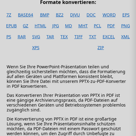
Formate konvertieren:
7Z
BASE64
BMP
BZ2
DJVU
DOC
WORD
EPS
EPUB
GZ
HTML
JPG
MD
MHT
PCL
PDF
PNG
PS
RAR
SVG
TAR
TEX
TIFF
TXT
EXCEL
XML
XPS
ZIP
Wenn Sie Ihre PowerPoint-Präsentation teilen und
gleichzeitig sicherstellen möchten, dass die Formatierung
auf allen Geräten und Plattformen konsistent bleibt,
können Sie Ihre Datei mit unserem PPTX-zu-PDF-Konverter
in PDF konvertieren.
Das Konvertieren Ihrer Präsentation von PPTX in PDF ist
eine gängige Archivierungspraxis, da PDF-Dateien auf
verschiedenen Geräten und Betriebssystemen problemlos
zugänglich sind.
Die Konvertierung von PPTX in PDF ist eine großartige
Lösung, wenn Sie Ihre Präsentationsinhalte schützen
möchten, da PDF-Dateien mit einem Passwort geschützt
werden können, um den Zugriff durch Unbefugte zu