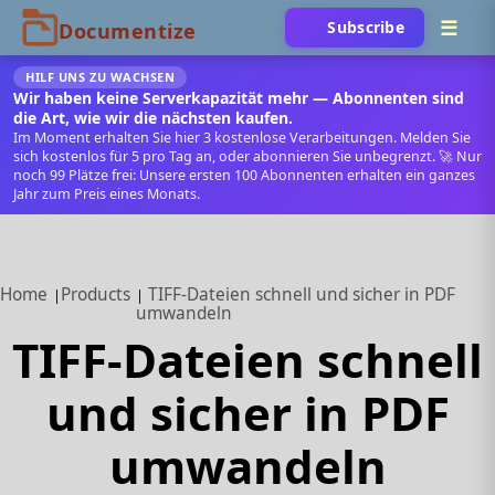
Subscribe
HILF UNS ZU WACHSEN
Wir haben keine Serverkapazität mehr — Abonnenten sind
die Art, wie wir die nächsten kaufen.
Im Moment erhalten Sie hier 3 kostenlose Verarbeitungen. Melden Sie
sich kostenlos für 5 pro Tag an, oder abonnieren Sie unbegrenzt. 🚀 Nur
noch 99 Plätze frei: Unsere ersten 100 Abonnenten erhalten ein ganzes
Jahr zum Preis eines Monats.
Home
Products
TIFF‑Dateien schnell und sicher in PDF
umwandeln
TIFF‑Dateien schnell
und sicher in PDF
umwandeln