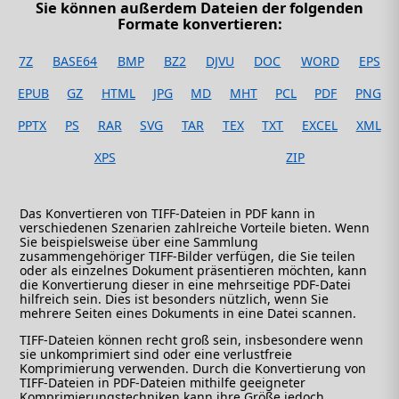
Sie können außerdem Dateien der folgenden
Formate konvertieren:
7Z
BASE64
BMP
BZ2
DJVU
DOC
WORD
EPS
EPUB
GZ
HTML
JPG
MD
MHT
PCL
PDF
PNG
PPTX
PS
RAR
SVG
TAR
TEX
TXT
EXCEL
XML
XPS
ZIP
Das Konvertieren von TIFF-Dateien in PDF kann in
verschiedenen Szenarien zahlreiche Vorteile bieten. Wenn
Sie beispielsweise über eine Sammlung
zusammengehöriger TIFF-Bilder verfügen, die Sie teilen
oder als einzelnes Dokument präsentieren möchten, kann
die Konvertierung dieser in eine mehrseitige PDF-Datei
hilfreich sein. Dies ist besonders nützlich, wenn Sie
mehrere Seiten eines Dokuments in eine Datei scannen.
TIFF-Dateien können recht groß sein, insbesondere wenn
sie unkomprimiert sind oder eine verlustfreie
Komprimierung verwenden. Durch die Konvertierung von
TIFF-Dateien in PDF-Dateien mithilfe geeigneter
Komprimierungstechniken kann ihre Größe jedoch