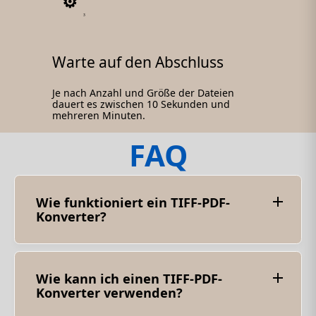
3
Warte auf den Abschluss
Je nach Anzahl und Größe der Dateien
dauert es zwischen 10 Sekunden und
mehreren Minuten.
FAQ
Wie funktioniert ein TIFF-PDF-
Konverter?
Ein TIFF-PDF-Konverter verwendet eine oder
mehrere TIFF-Bilddateien als Eingabe und
organisiert sie in Seiten innerhalb eines PDF-
Dokuments. Es bietet in der Regel Optionen
Wie kann ich einen TIFF-PDF-
zum Anordnen von Bildern in einer bestimmten
Konverter verwenden?
Reihenfolge, zum Anpassen von Einstellungen
wie der Seitenausrichtung und ermöglicht
Bei der Verwendung eines TIFF-PDF-Konverters
möglicherweise sogar das Hinzufügen von