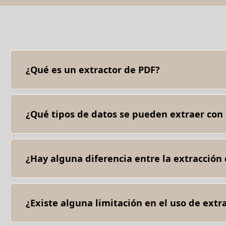
¿Qué es un extractor de PDF?
Un extractor de PDF es una herramienta que analiza y extr
¿Qué tipos de datos se pueden extraer con 
Un extractor de PDF puede extraer varios tipos de datos de 
fecha de creación) y, a veces, datos estructurados de formu
¿Hay alguna diferencia entre la extracción
La extracción de datos estructurados implica extraer infor
párrafos de texto o imágenes que no se ajustan a una estr
¿Existe alguna limitación en el uso de extr
Los extractores de PDF pueden enfrentarse a problemas co
podría verse comprometida en estos casos.