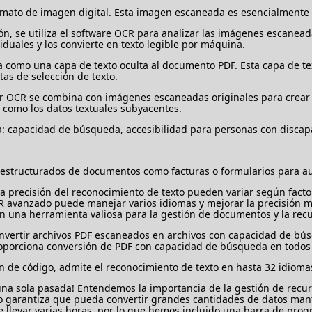
rmato de imagen digital. Esta imagen escaneada es esencialment
ón, se utiliza el software OCR para analizar las imágenes escanead
viduales y los convierte en texto legible por máquina.
a como una capa de texto oculta al documento PDF. Esta capa de te
as de selección de texto.
or OCR se combina con imágenes escaneadas originales para crea
 como los datos textuales subyacentes.
: capacidad de búsqueda, accesibilidad para personas con discapa
 estructurados de documentos como facturas o formularios para au
la precisión del reconocimiento de texto pueden variar según facto
OCR avanzado puede manejar varios idiomas y mejorar la precisión 
n una herramienta valiosa para la gestión de documentos y la rec
nvertir archivos PDF escaneados en archivos con capacidad de bú
roporciona conversión de PDF con capacidad de búsqueda en todos 
ión de código, admite el reconocimiento de texto en hasta 32 idioma
 una sola pasada! Entendemos la importancia de la gestión de recur
o garantiza que pueda convertir grandes cantidades de datos man
llevar varias horas, por lo que hemos incluido una barra de prog