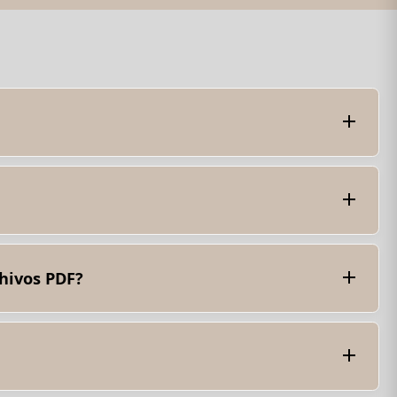
etadatos.
marcadores, metadatos (como el autor, el título y la
chivos PDF?
os no estructurados implica extraer contenido como
ución y documentos muy estructurados. La precisión