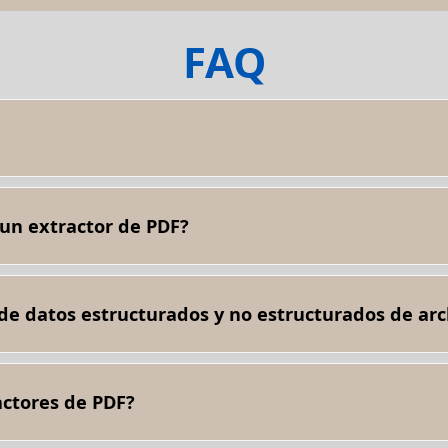
FAQ
ae datos de documentos PDF, incluidos texto, imágenes, tablas y m
un extractor de PDF?
los archivos PDF, incluidos texto, imágenes, tablas, hipervínculos, 
larios.
 de datos estructurados y no estructurados de ar
mación de tablas y formularios, mientras que la extracción de dat
uctura predefinida.
actores de PDF?
n diseños complejos, fuentes no estándar, imágenes de baja resol