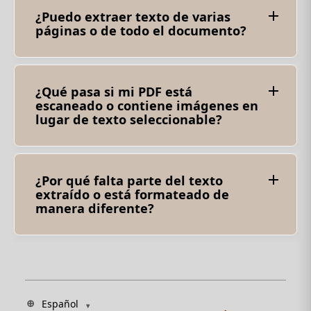
¿Puedo extraer texto de varias
páginas o de todo el documento?
Sí, la herramienta extrae texto de todo el PDF,
incluidas todas las páginas, por lo que puedes
copiar o reutilizar el contenido fácilmente.
¿Qué pasa si mi PDF está
escaneado o contiene imágenes en
lugar de texto seleccionable?
Nuestra herramienta admite OCR
(Reconocimiento Óptico de Caracteres), que
puede reconocer texto de PDFs escaneados o
imágenes. Simplemente habilita la opción de
¿Por qué falta parte del texto
escaneado y selecciona el idioma del
extraído o está formateado de
documento.
manera diferente?
Esto puede suceder si el PDF original usa
diseños complejos, fuentes inusuales o contiene
texto incrustado en imágenes. Habilitar OCR o
revisar el archivo fuente puede ayudar a
mejorar los resultados.
Español