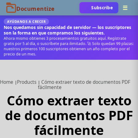
Subscribe
AYÚDANOS A CRECER
Nos quedamos sin capacidad de servidor — los suscriptores
son la forma en que compramos los siguientes.
Ahora mismo obtienes 3 procesamientos gratuitos aquí. Regístrate
gratis por 5 al día, o suscríbete para ilimitado. 🚀 Solo quedan 99 plazas:
nuestros primeros 100 suscriptores obtienen un año completo por el
precio de un mes.
Home
Products
Cómo extraer texto de documentos PDF
fácilmente
Cómo extraer texto
de documentos PDF
fácilmente