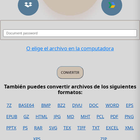
O elige el archivo en la computadora
También puedes convertir archivos de los siguientes
formatos:
7Z
BASE64
BMP
BZ2
DJVU
DOC
WORD
EPS
EPUB
GZ
HTML
JPG
MD
MHT
PCL
PDF
PNG
PPTX
PS
RAR
SVG
TEX
TIFF
TXT
EXCEL
XML
XPS
ZIP