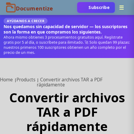
Subscribe
AYÚDANOS A CRECER
Nos quedamos sin capacidad de servidor — los suscriptores
son la forma en que compramos los siguientes.
Ahora mismo obtienes 3 procesamientos gratuitos aquí. Regístrate
gratis por 5 al día, o suscríbete para ilimitado. 🚀 Solo quedan 99 plazas:
nuestros primeros 100 suscriptores obtienen un año completo por el
precio de un mes.
Home
Products
Convertir archivos TAR a PDF
rápidamente
Convertir archivos
TAR a PDF
rápidamente