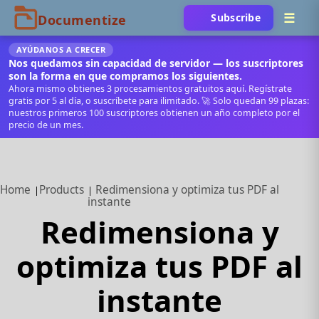
Subscribe
AYÚDANOS A CRECER
Nos quedamos sin capacidad de servidor — los suscriptores
son la forma en que compramos los siguientes.
Ahora mismo obtienes 3 procesamientos gratuitos aquí. Regístrate
gratis por 5 al día, o suscríbete para ilimitado. 🚀 Solo quedan 99 plazas:
nuestros primeros 100 suscriptores obtienen un año completo por el
precio de un mes.
Home
Products
Redimensiona y optimiza tus PDF al
instante
Redimensiona y
optimiza tus PDF al
instante