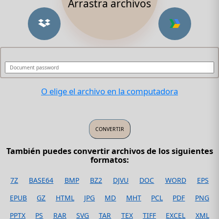
Arrastra archivos
O elige el archivo en la computadora
También puedes convertir archivos de los siguientes
formatos:
7Z
BASE64
BMP
BZ2
DJVU
DOC
WORD
EPS
EPUB
GZ
HTML
JPG
MD
MHT
PCL
PDF
PNG
PPTX
PS
RAR
SVG
TAR
TEX
TIFF
EXCEL
XML