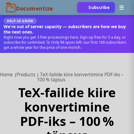
Subscribe
HELP US GROW
We're out of server capacity — subscribers are how we buy
the next ones.
Right now you get 3 free processings here. Sign up free for 5 a day, or
subscribe for unlimited. 🚀 Only 99 spots left: our first 100 subscribers
get a whole year for the price of one month.
Home
Products
TeX‑failide kiire konvertimine PDF‑iks –
100 % täpsus
TeX‑failide kiire
konvertimine
PDF‑iks – 100 %