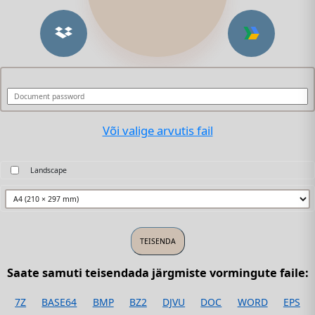
Või valige arvutis fail
Landscape
Saate samuti teisendada järgmiste vormingute faile:
7Z
BASE64
BMP
BZ2
DJVU
DOC
WORD
EPS