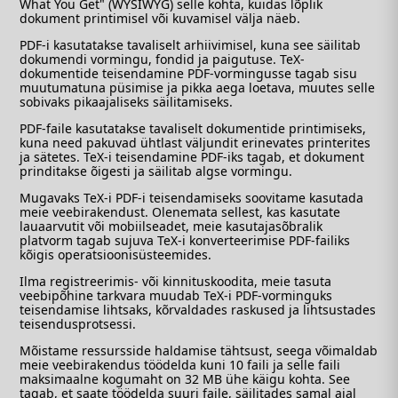
What You Get" (WYSIWYG) selle kohta, kuidas lõplik
dokument printimisel või kuvamisel välja näeb.
PDF-i kasutatakse tavaliselt arhiivimisel, kuna see säilitab
dokumendi vormingu, fondid ja paigutuse. TeX-
dokumentide teisendamine PDF-vormingusse tagab sisu
muutumatuna püsimise ja pikka aega loetava, muutes selle
sobivaks pikaajaliseks säilitamiseks.
PDF-faile kasutatakse tavaliselt dokumentide printimiseks,
kuna need pakuvad ühtlast väljundit erinevates printerites
ja sätetes. TeX-i teisendamine PDF-iks tagab, et dokument
prinditakse õigesti ja säilitab algse vormingu.
Mugavaks TeX-i PDF-i teisendamiseks soovitame kasutada
meie veebirakendust. Olenemata sellest, kas kasutate
lauaarvutit või mobiilseadet, meie kasutajasõbralik
platvorm tagab sujuva TeX-i konverteerimise PDF-failiks
kõigis operatsioonisüsteemides.
Ilma registreerimis- või kinnituskoodita, meie tasuta
veebipõhine tarkvara muudab TeX-i PDF-vorminguks
teisendamise lihtsaks, kõrvaldades raskused ja lihtsustades
teisendusprotsessi.
Mõistame ressursside haldamise tähtsust, seega võimaldab
meie veebirakendus töödelda kuni 10 faili ja selle faili
maksimaalne kogumaht on 32 MB ühe käigu kohta. See
tagab, et saate töödelda suuri faile, säilitades samal ajal