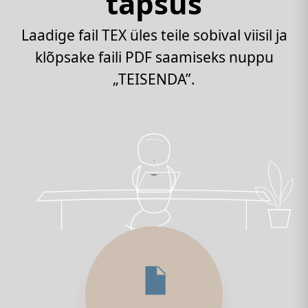
täpsus
Laadige fail TEX üles teile sobival viisil ja
klõpsake faili PDF saamiseks nuppu
„TEISENDA”.