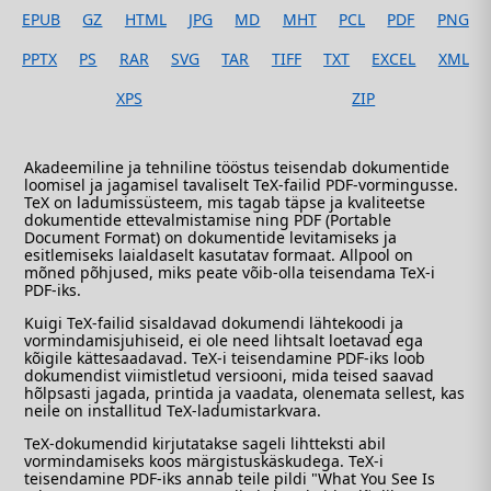
EPUB
GZ
HTML
JPG
MD
MHT
PCL
PDF
PNG
PPTX
PS
RAR
SVG
TAR
TIFF
TXT
EXCEL
XML
XPS
ZIP
Akadeemiline ja tehniline tööstus teisendab dokumentide
loomisel ja jagamisel tavaliselt TeX-failid PDF-vormingusse.
TeX on ladumissüsteem, mis tagab täpse ja kvaliteetse
dokumentide ettevalmistamise ning PDF (Portable
Document Format) on dokumentide levitamiseks ja
esitlemiseks laialdaselt kasutatav formaat. Allpool on
mõned põhjused, miks peate võib-olla teisendama TeX-i
PDF-iks.
Kuigi TeX-failid sisaldavad dokumendi lähtekoodi ja
vormindamisjuhiseid, ei ole need lihtsalt loetavad ega
kõigile kättesaadavad. TeX-i teisendamine PDF-iks loob
dokumendist viimistletud versiooni, mida teised saavad
hõlpsasti jagada, printida ja vaadata, olenemata sellest, kas
neile on installitud TeX-ladumistarkvara.
TeX-dokumendid kirjutatakse sageli lihtteksti abil
vormindamiseks koos märgistuskäskudega. TeX-i
teisendamine PDF-iks annab teile pildi "What You See Is