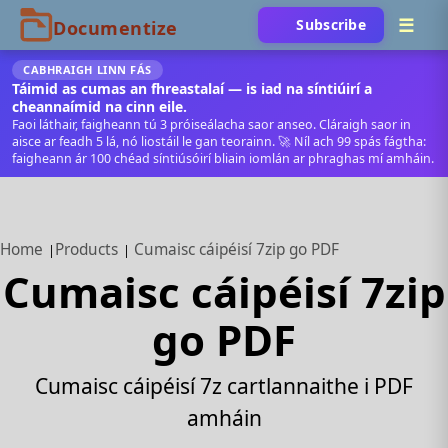
Subscribe
CABHRAIGH LINN FÁS
Táimid as cumas an fhreastalaí — is iad na síntiúirí a
cheannaímid na cinn eile.
Faoi láthair, faigheann tú 3 próiseálacha saor anseo. Cláraigh saor in
aisce ar feadh 5 lá, nó liostáil le gan teorainn. 🚀 Níl ach 99 spás fágtha:
faigheann ár 100 chéad síntiúsóirí bliain iomlán ar phraghas mí amháin.
Home
Products
Cumaisc cáipéisí 7zip go PDF
Cumaisc cáipéisí 7zip
go PDF
Cumaisc cáipéisí 7z cartlannaithe i PDF
amháin