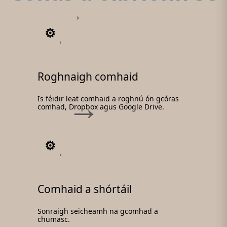
1
Roghnaigh comhaid
Is féidir leat comhaid a roghnú ón gcóras
comhad, Dropbox agus Google Drive.
2
Comhaid a shórtáil
Sonraigh seicheamh na gcomhad a
chumasc.