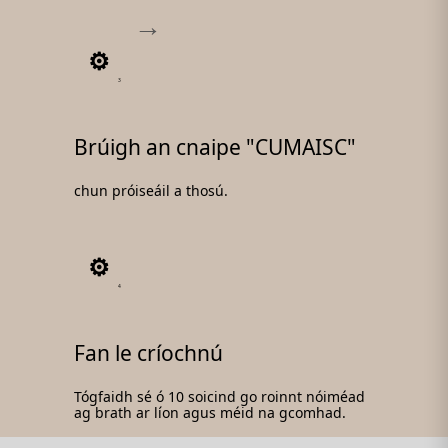
3
Brúigh an cnaipe "CUMAISC"
chun próiseáil a thosú.
4
Fan le críochnú
Tógfaidh sé ó 10 soicind go roinnt nóiméad
ag brath ar líon agus méid na gcomhad.