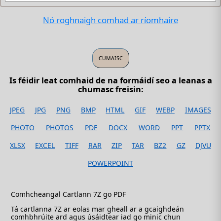
Nó roghnaigh comhad ar ríomhaire
Is féidir leat comhaid de na formáidí seo a leanas a
chumasc freisin:
JPEG
JPG
PNG
BMP
HTML
GIF
WEBP
IMAGES
PHOTO
PHOTOS
PDF
DOCX
WORD
PPT
PPTX
XLSX
EXCEL
TIFF
RAR
ZIP
TAR
BZ2
GZ
DJVU
POWERPOINT
Comhcheangal Cartlann 7Z go PDF
Tá cartlanna 7Z ar eolas mar gheall ar a gcaighdeán
comhbhrúite ard agus úsáidtear iad go minic chun