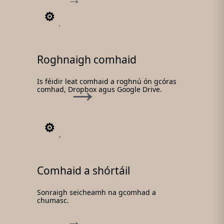
1
Roghnaigh comhaid
Is féidir leat comhaid a roghnú ón gcóras
comhad, Dropbox agus Google Drive.
2
Comhaid a shórtáil
Sonraigh seicheamh na gcomhad a
chumasc.