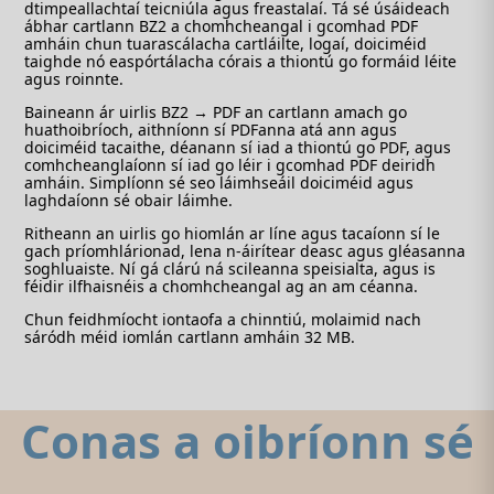
dtimpeallachtaí teicniúla agus freastalaí. Tá sé úsáideach
ábhar cartlann BZ2 a chomhcheangal i gcomhad PDF
amháin chun tuarascálacha cartláilte, logaí, doiciméid
taighde nó easpórtálacha córais a thiontú go formáid léite
agus roinnte.
Baineann ár uirlis BZ2 → PDF an cartlann amach go
huathoibríoch, aithníonn sí PDFanna atá ann agus
doiciméid tacaithe, déanann sí iad a thiontú go PDF, agus
comhcheanglaíonn sí iad go léir i gcomhad PDF deiridh
amháin. Simplíonn sé seo láimhseáil doiciméid agus
laghdaíonn sé obair láimhe.
Ritheann an uirlis go hiomlán ar líne agus tacaíonn sí le
gach príomhlárionad, lena n-áirítear deasc agus gléasanna
soghluaiste. Ní gá clárú ná scileanna speisialta, agus is
féidir ilfhaisnéis a chomhcheangal ag an am céanna.
Chun feidhmíocht iontaofa a chinntiú, molaimid nach
sáródh méid iomlán cartlann amháin 32 MB.
Conas a oibríonn sé