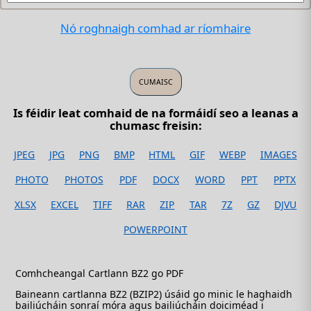
Nó roghnaigh comhad ar ríomhaire
Is féidir leat comhaid de na formáidí seo a leanas a
chumasc freisin:
JPEG
JPG
PNG
BMP
HTML
GIF
WEBP
IMAGES
PHOTO
PHOTOS
PDF
DOCX
WORD
PPT
PPTX
XLSX
EXCEL
TIFF
RAR
ZIP
TAR
7Z
GZ
DJVU
POWERPOINT
Comhcheangal Cartlann BZ2 go PDF
Baineann cartlanna BZ2 (BZIP2) úsáid go minic le haghaidh
bailiúcháin sonraí móra agus bailiúcháin doiciméad i