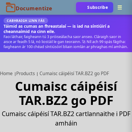
Subscribe
CABHRAIGH LINN FÁS
Táimid as cumas an fhreastalaí — is iad na síntiúirí a
cheannaímid na cinn eile.
Faoi láthair, faigheann tú 3 próiseálacha saor anseo. Cláraigh saor in
aisce ar feadh 5 lá, nó liostáil le gan teorainn. 🚀 Níl ach 99 spás fágtha:
faigheann ár 100 chéad síntiúsóirí bliain iomlán ar phraghas mí amháin.
Home
Products
Cumaisc cáipéisí TAR.BZ2 go PDF
Cumaisc cáipéisí
TAR.BZ2 go PDF
Cumaisc cáipéisí TAR.BZ2 cartlannaithe i PDF
amháin