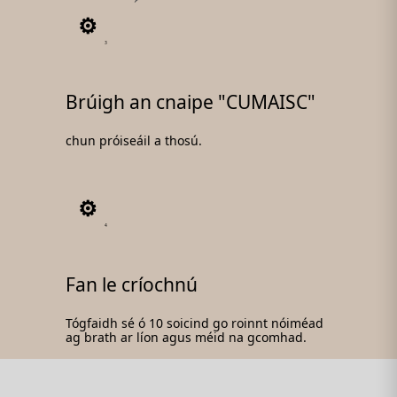
3
Brúigh an cnaipe "CUMAISC"
chun próiseáil a thosú.
4
Fan le críochnú
Tógfaidh sé ó 10 soicind go roinnt nóiméad
ag brath ar líon agus méid na gcomhad.