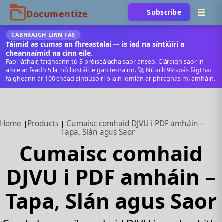
Subscribe
CABHRAIGH LINN FÁS
Táimid as cumas an fhreastalaí — is iad na síntiúirí a
cheannaímid na cinn eile.
Faoi láthair, faigheann tú 3 próiseálacha saor anseo. Cláraigh saor in
aisce ar feadh 5 lá, nó liostáil le gan teorainn. 🚀 Níl ach 99 spás fágtha:
faigheann ár 100 chéad síntiúsóirí bliain iomlán ar phraghas mí amháin.
Home
Products
Cumaisc comhaid DJVU i PDF amháin –
Tapa, Slán agus Saor
Cumaisc comhaid
DJVU i PDF amháin –
Tapa, Slán agus Saor