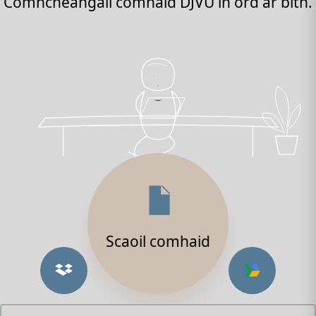
Comhcheangail comhaid DJVU in ord ar bith.
Scaoil comhaid