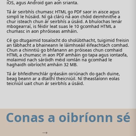
iOS, agus Android gan aon srianta.
Tá ár seirbhís chumasc HTML go PDF saor in aisce agus
simplí le húsáid. Ní gá clárú ná aon chóid deimhnithe a
chur isteach chun ár seirbhís a úsáid. A bhuíochas lenár
mbogearraí, is féidir leat suas le 10 gcomhad HTML a
chumasc in aon phróiseas amháin.
Cé go dtugaimid tosaíocht do sholúbthacht, tuigimid freisin
an tábhacht a bhaineann le láimhseáil éifeachtach comhad.
Chun a chinntiú go bhfanann an próiseas chun comhaid
HTML a chumasc in aon PDF amháin go tapa agus iontaofa,
molaimid nach sáróidh méid iomlán na gcomhad le
haghaidh oibríocht amháin 32 MB.
Tá ár bhfeidhmchlár gréasáin oiriúnach do gach duine,
beag beann ar a dtaithí theicniúil. Ní theastaíonn eolas
teicniúil uait chun ár seirbhís a úsáid.
Conas a oibríonn sé