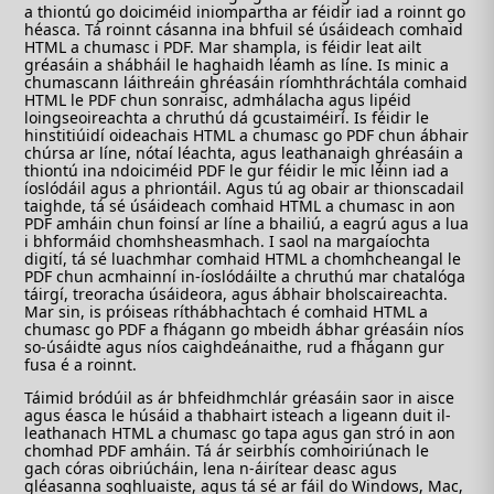
a thiontú go doiciméid iniompartha ar féidir iad a roinnt go
héasca. Tá roinnt cásanna ina bhfuil sé úsáideach comhaid
HTML a chumasc i PDF. Mar shampla, is féidir leat ailt
gréasáin a shábháil le haghaidh léamh as líne. Is minic a
chumascann láithreáin ghréasáin ríomhthráchtála comhaid
HTML le PDF chun sonraisc, admhálacha agus lipéid
loingseoireachta a chruthú dá gcustaiméirí. Is féidir le
hinstitiúidí oideachais HTML a chumasc go PDF chun ábhair
chúrsa ar líne, nótaí léachta, agus leathanaigh ghréasáin a
thiontú ina ndoiciméid PDF le gur féidir le mic léinn iad a
íoslódáil agus a phriontáil. Agus tú ag obair ar thionscadail
taighde, tá sé úsáideach comhaid HTML a chumasc in aon
PDF amháin chun foinsí ar líne a bhailiú, a eagrú agus a lua
i bhformáid chomhsheasmhach. I saol na margaíochta
digití, tá sé luachmhar comhaid HTML a chomhcheangal le
PDF chun acmhainní in-íoslódáilte a chruthú mar chatalóga
táirgí, treoracha úsáideora, agus ábhair bholscaireachta.
Mar sin, is próiseas ríthábhachtach é comhaid HTML a
chumasc go PDF a fhágann go mbeidh ábhar gréasáin níos
so-úsáidte agus níos caighdeánaithe, rud a fhágann gur
fusa é a roinnt.
Táimid bródúil as ár bhfeidhmchlár gréasáin saor in aisce
agus éasca le húsáid a thabhairt isteach a ligeann duit il-
leathanach HTML a chumasc go tapa agus gan stró in aon
chomhad PDF amháin. Tá ár seirbhís comhoiriúnach le
gach córas oibriúcháin, lena n-áirítear deasc agus
gléasanna soghluaiste, agus tá sé ar fáil do Windows, Mac,