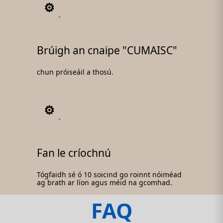
3
Brúigh an cnaipe "CUMAISC"
chun próiseáil a thosú.
4
Fan le críochnú
Tógfaidh sé ó 10 soicind go roinnt nóiméad
ag brath ar líon agus méid na gcomhad.
FAQ