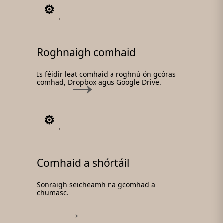
1
Roghnaigh comhaid
Is féidir leat comhaid a roghnú ón gcóras
comhad, Dropbox agus Google Drive.
2
Comhaid a shórtáil
Sonraigh seicheamh na gcomhad a
chumasc.