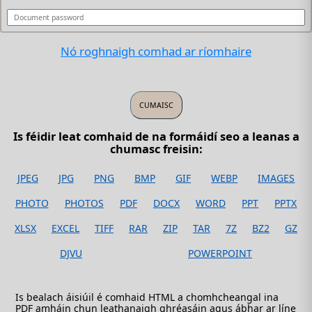
Nó roghnaigh comhad ar ríomhaire
Is féidir leat comhaid de na formáidí seo a leanas a
chumasc freisin:
JPEG
JPG
PNG
BMP
GIF
WEBP
IMAGES
PHOTO
PHOTOS
PDF
DOCX
WORD
PPT
PPTX
XLSX
EXCEL
TIFF
RAR
ZIP
TAR
7Z
BZ2
GZ
DJVU
POWERPOINT
Is bealach áisiúil é comhaid HTML a chomhcheangal ina
PDF amháin chun leathanaigh ghréasáin agus ábhar ar líne