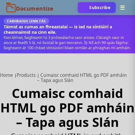
Subscribe
CABHRAIGH LINN FÁS
Táimid as cumas an fhreastalaí — is iad na síntiúirí a
cheannaímid na cinn eile.
Faoi láthair, faigheann tú 3 próiseálacha saor anseo. Cláraigh saor in
aisce ar feadh 5 lá, nó liostáil le gan teorainn. 🚀 Níl ach 99 spás fágtha:
faigheann ár 100 chéad síntiúsóirí bliain iomlán ar phraghas mí amháin.
Home
Products
Cumaisc comhaid HTML go PDF amháin
– Tapa agus Slán
Cumaisc comhaid
HTML go PDF amháin
– Tapa agus Slán