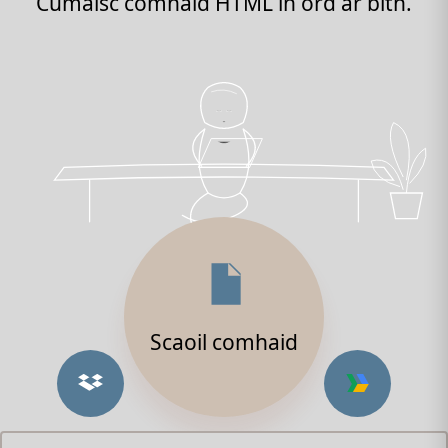
Cumaisc comhaid HTML in ord ar bith.
Scaoil comhaid