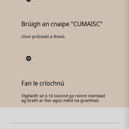
3
Brúigh an cnaipe "CUMAISC"
chun próiseáil a thosú.
4
Fan le críochnú
Tógfaidh sé ó 10 soicind go roinnt nóiméad
ag brath ar líon agus méid na gcomhad.