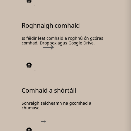
1
Roghnaigh comhaid
Is féidir leat comhaid a roghnú ón gcóras
comhad, Dropbox agus Google Drive.
2
Comhaid a shórtáil
Sonraigh seicheamh na gcomhad a
chumasc.