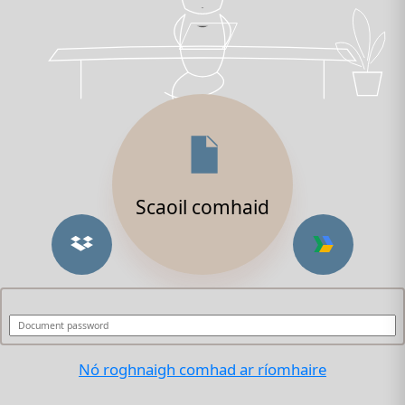
Scaoil comhaid
Nó roghnaigh comhad ar ríomhaire