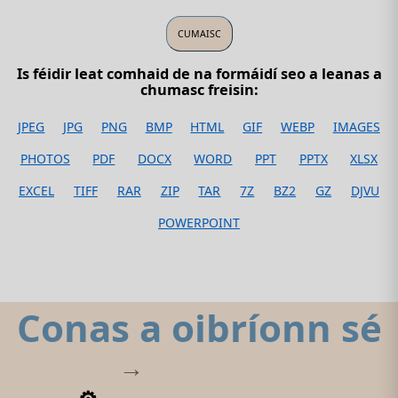
Is féidir leat comhaid de na formáidí seo a leanas a
chumasc freisin:
JPEG
JPG
PNG
BMP
HTML
GIF
WEBP
IMAGES
PHOTOS
PDF
DOCX
WORD
PPT
PPTX
XLSX
EXCEL
TIFF
RAR
ZIP
TAR
7Z
BZ2
GZ
DJVU
POWERPOINT
Conas a oibríonn sé