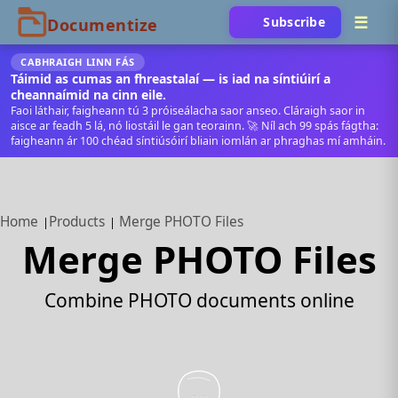
Subscribe
CABHRAIGH LINN FÁS
Táimid as cumas an fhreastalaí — is iad na síntiúirí a
cheannaímid na cinn eile.
Faoi láthair, faigheann tú 3 próiseálacha saor anseo. Cláraigh saor in
aisce ar feadh 5 lá, nó liostáil le gan teorainn. 🚀 Níl ach 99 spás fágtha:
faigheann ár 100 chéad síntiúsóirí bliain iomlán ar phraghas mí amháin.
Home
Products
Merge PHOTO Files
Merge PHOTO Files
Combine PHOTO documents online