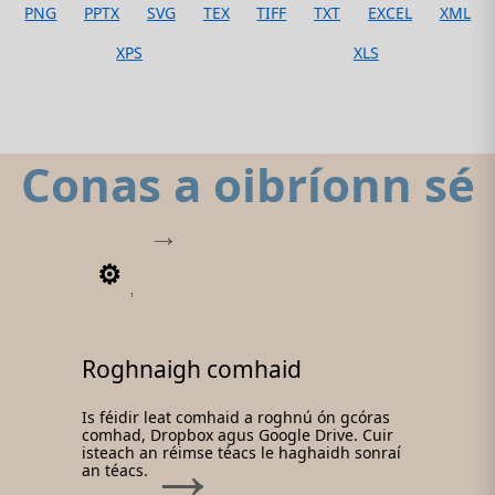
PNG
PPTX
SVG
TEX
TIFF
TXT
EXCEL
XML
XPS
XLS
Conas a oibríonn sé
1
Roghnaigh comhaid
Is féidir leat comhaid a roghnú ón gcóras
comhad, Dropbox agus Google Drive. Cuir
isteach an réimse téacs le haghaidh sonraí
an téacs.