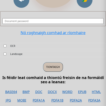
Nó roghnaigh comhad ar ríomhaire
OCR
Landscape
Is féidir leat comhaid a thiontú freisin de na formáidí
seo a leanas:
BASE64
BMP
DOC
DOCX
WORD
EPUB
HTML
JPG
MOBI
PDFA1A
PDFA1B
PDFA2A
PDFA3A