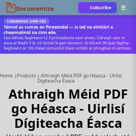
Subscribe
CABHRAIGH LINN FÁS
Táimid as cumas an fhreastalaí — is iad na síntiúirí a
cheannaímid na cinn eile.
Faoi láthair, faigheann tú 3 próiseálacha saor anseo. Cláraigh saor in
aisce ar feadh 5 lá, nó liostáil le gan teorainn. 🚀 Níl ach 99 spás fágtha:
faigheann ár 100 chéad síntiúsóirí bliain iomlán ar phraghas mí amháin.
Home
Products
Athraigh Méid PDF go Héasca - Uirlisí
Dígiteacha Éasca
Athraigh Méid PDF
go Héasca - Uirlisí
Dígiteacha Éasca