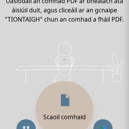
Uaslódáil an comhad PDF ar bhealach atá
áisiúil duit, agus cliceáil ar an gcnaipe
"TIONTAIGH" chun an comhad a fháil PDF.
Scaoil comhaid