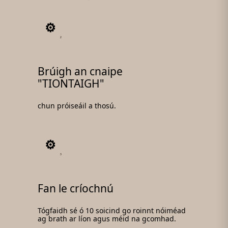
2
Brúigh an cnaipe
"TIONTAIGH"
chun próiseáil a thosú.
3
Fan le críochnú
Tógfaidh sé ó 10 soicind go roinnt nóiméad
ag brath ar líon agus méid na gcomhad.