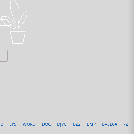
PPTX → PDF
TIFF → PDF
TAR → PDF
GZ → PDF
UB
EPS
WORD
DOC
DJVU
BZ2
BMP
BASE64
7Z