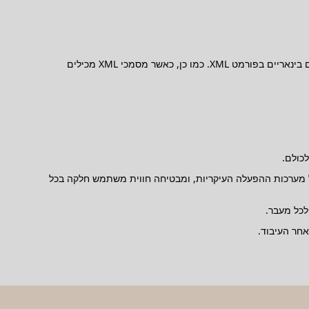
מקרה שימוש נפוץ אחד להמרת XML ל-Base64 הוא העברת נתונים רגישים ברשתות, כאשר קידוד Base64 מספק ייצוג מאובטח ויעיל של נתונים בינאריים בפורמט XML. כמו כן, כאשר מסמכי XML מכילים
כולם.
 באופן מלא לתאימות עם כל מערכות ההפעלה העיקריות, ומבטיחה חווית משתמש חלקה בכל