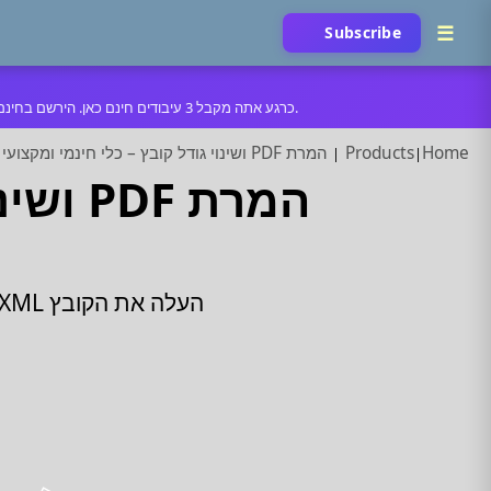
Subscribe
כרגע אתה מקבל 3 עיבודים חינם כאן. הירשם בחינם ל-5 ביום, או הירשם למנוי ללא הגבלה. 🚀 נותרו רק 99 מקומות: 100 המנויים הראשונים שלנו מקבלים שנה שלמה במחיר של חודש אחד.
Home
Products
המרת PDF ושינוי גודל קובץ – כלי חינמי ומקצועי לשינוי PDF אונליין
המרת F
העלה את הקובץ XML בצורה שנוחה לך ולחץ על הכפתור "להמיר" כדי לקבל את הקובץ BASE64.
PNG → PDF
GIF → PDF
PHOTO → PDF
DOCX → PDF