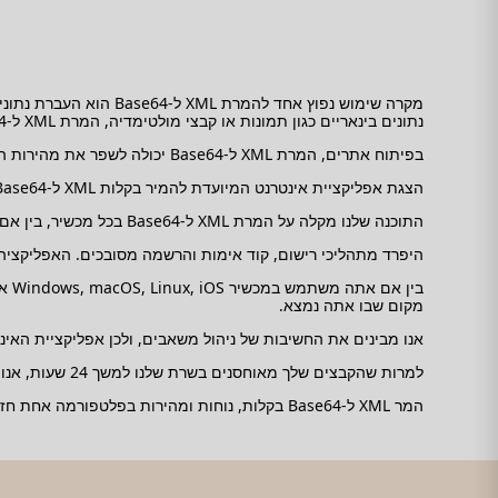
נתונים בינאריים כגון תמונות או קבצי מולטימדיה, המרת XML ל-Base64 הופכת לשלב הכרחי לשילוב חלק באפליקציות שונות.
בפיתוח אתרים, המרת XML ל-Base64 יכולה לשפר את מהירות העברת הנתונים והאמינות, במיוחד בבקשות AJAX.
הצגת אפליקציית אינטרנט המיועדת להמיר בקלות XML ל-Base64 בכל מערכות ההפעלה שולחניות ומובייל!
התוכנה שלנו מקלה על המרת XML ל-Base64 בכל מכשיר, בין אם אתה משתמש במחשב שולחני, מחשב נייד, טאבלט או סמארטפון.
היפרד מתהליכי רישום, קוד אימות והרשמה מסובכים. האפליקציה ש
בין
מקום שבו אתה נמצא.
אנו מבינים את החשיבות של ניהול משאבים, ולכן אפליקציית האינטרנט שלנו מאפשרת עיבוד של עד 0
למרות שהקבצים שלך מאוחסנים בשרת שלנו למשך 24 שעות, אנו מעריכים את פרטיותך, ולכן אנו נותנים לך את האפשרות למחוק קבצים מיד לאחר העיבוד.
המר XML ל-Base64 בקלות, נוחות ומהירות בפלטפורמה אחת חזקה. נסה את זה עכשיו ותרגיש את ההבדל בעצמך!