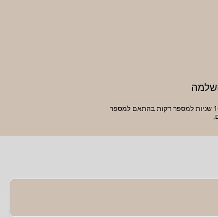
שלמה
זה ייקח בין 10 שניות למספר דקות בהתאם למספר
.
ישנם תרחישים רבים שבהם המרת מסמך XML ל- Base64 יכולה להיות שימושית. זה כרוך בהטמעת נתונים בינאריים, כגון תמונות או קבצים, לתוך מסמך XML בפורמט טקסט. בנוסף, זה יכול להיות שימושי