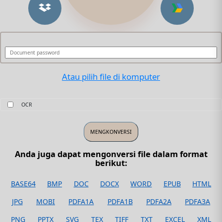
Atau pilih file di komputer
OCR
Anda juga dapat mengonversi file dalam format
berikut:
BASE64
BMP
DOC
DOCX
WORD
EPUB
HTML
JPG
MOBI
PDFA1A
PDFA1B
PDFA2A
PDFA3A
PNG
PPTX
SVG
TEX
TIFF
TXT
EXCEL
XML