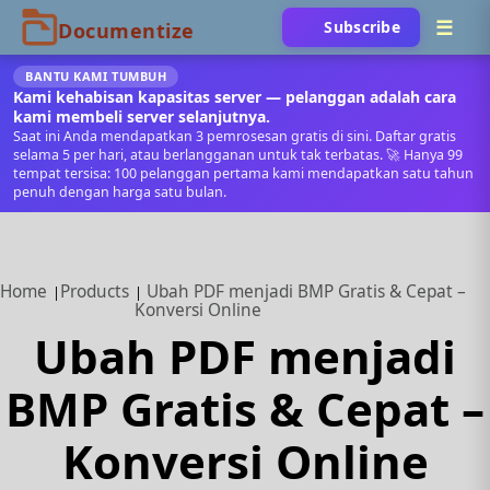
Subscribe
BANTU KAMI TUMBUH
Kami kehabisan kapasitas server — pelanggan adalah cara
kami membeli server selanjutnya.
Saat ini Anda mendapatkan 3 pemrosesan gratis di sini. Daftar gratis
selama 5 per hari, atau berlangganan untuk tak terbatas. 🚀 Hanya 99
tempat tersisa: 100 pelanggan pertama kami mendapatkan satu tahun
penuh dengan harga satu bulan.
Home
Products
Ubah PDF menjadi BMP Gratis & Cepat –
Konversi Online
Ubah PDF menjadi
BMP Gratis & Cepat –
Konversi Online