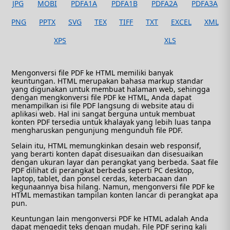
JPG
MOBI
PDFA1A
PDFA1B
PDFA2A
PDFA3A
PNG
PPTX
SVG
TEX
TIFF
TXT
EXCEL
XML
XPS
XLS
Mengonversi file PDF ke HTML memiliki banyak
keuntungan. HTML merupakan bahasa markup standar
yang digunakan untuk membuat halaman web, sehingga
dengan mengkonversi file PDF ke HTML, Anda dapat
menampilkan isi file PDF langsung di website atau di
aplikasi web. Hal ini sangat berguna untuk membuat
konten PDF tersedia untuk khalayak yang lebih luas tanpa
mengharuskan pengunjung mengunduh file PDF.
Selain itu, HTML memungkinkan desain web responsif,
yang berarti konten dapat disesuaikan dan disesuaikan
dengan ukuran layar dan perangkat yang berbeda. Saat file
PDF dilihat di perangkat berbeda seperti PC desktop,
laptop, tablet, dan ponsel cerdas, keterbacaan dan
kegunaannya bisa hilang. Namun, mengonversi file PDF ke
HTML memastikan tampilan konten lancar di perangkat apa
pun.
Keuntungan lain mengonversi PDF ke HTML adalah Anda
dapat mengedit teks dengan mudah. File PDF sering kali