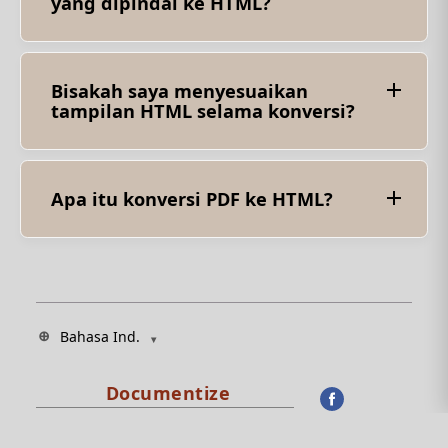
yang dipindai ke HTML?
Tidak, alat kami tidak memiliki teknologi
pengenalan karakter optik. Oleh karena itu,
dokumen yang dipindai tidak dapat dikonversi.
Bisakah saya menyesuaikan
tampilan HTML selama konversi?
Tidak, di alat kami Anda tidak dapat
menyesuaikan tampilan HTML selama konversi.
Anda dapat mengubah hasil konversi
menggunakan editor teks.
Apa itu konversi PDF ke HTML?
Mengonversi file PDF ke HTML disebut konversi
PDF ke HTML. Proses ini memungkinkan
pengguna untuk mengekstrak konten dari
dokumen PDF dan mengubahnya menjadi
format HTML ramah web yang dapat dengan
mudah dilihat di browser web.
Bahasa Ind.
© Smallize Pty Ltd 2023-2026. All Rights Reserved.