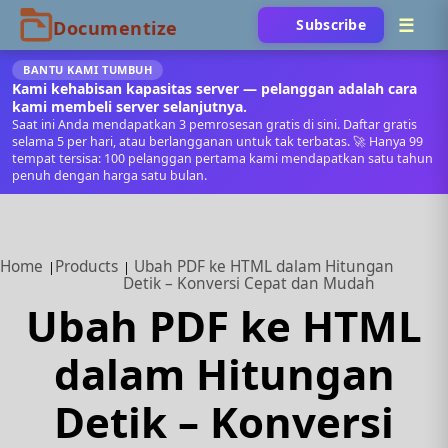
Subscribe
BANTU KAMI TUMBUH
Kami kehabisan kapasitas server — pelanggan adalah cara
kami membeli server selanjutnya.
Saat ini Anda mendapatkan 3 pemrosesan gratis di sini. Daftar gratis
selama 5 per hari, atau berlangganan untuk tak terbatas. 🚀 Hanya 99
tempat tersisa: 100 pelanggan pertama kami mendapatkan satu tahun
penuh dengan harga satu bulan.
Home
Products
Ubah PDF ke HTML dalam Hitungan
Detik – Konversi Cepat dan Mudah
Ubah PDF ke HTML
dalam Hitungan
Detik – Konversi