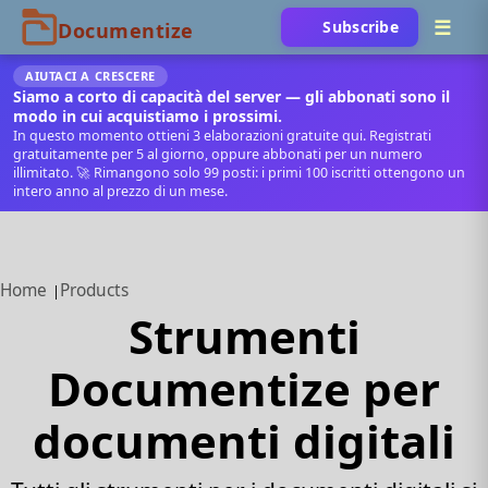
Subscribe
AIUTACI A CRESCERE
Siamo a corto di capacità del server — gli abbonati sono il
modo in cui acquistiamo i prossimi.
In questo momento ottieni 3 elaborazioni gratuite qui. Registrati
gratuitamente per 5 al giorno, oppure abbonati per un numero
illimitato. 🚀 Rimangono solo 99 posti: i primi 100 iscritti ottengono un
intero anno al prezzo di un mese.
Home
Products
Strumenti
Documentize per
documenti digitali