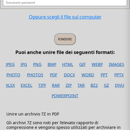
Oppure scegli il file sul computer
Puoi anche unire file dei seguenti formati:
JPEG
JPG
PNG
BMP
HTML
GIF
WEBP
IMAGES
PHOTO
PHOTOS
PDF
DOCX
WORD
PPT
PPTX
XLSX
EXCEL
TIFF
RAR
ZIP
TAR
BZ2
GZ
DJVU
POWERPOINT
Unire un archivio 7Z in PDF
Gli archivi 7Z sono noti per l’elevato rapporto di
compressione e vengono spesso utilizzati per archiviare in