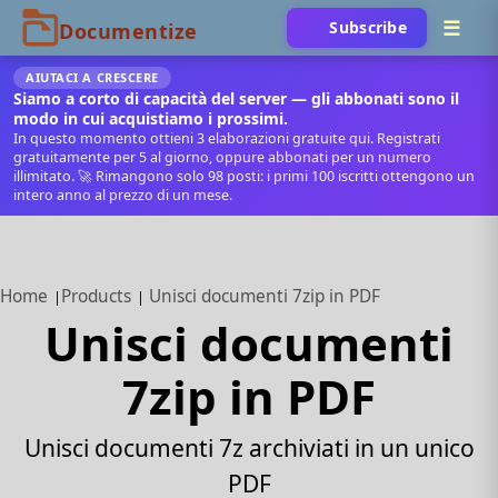
Subscribe
AIUTACI A CRESCERE
Siamo a corto di capacità del server — gli abbonati sono il
modo in cui acquistiamo i prossimi.
In questo momento ottieni 3 elaborazioni gratuite qui. Registrati
gratuitamente per 5 al giorno, oppure abbonati per un numero
illimitato. 🚀 Rimangono solo 98 posti: i primi 100 iscritti ottengono un
intero anno al prezzo di un mese.
Home
Products
Unisci documenti 7zip in PDF
Unisci documenti
7zip in PDF
Unisci documenti 7z archiviati in un unico
PDF