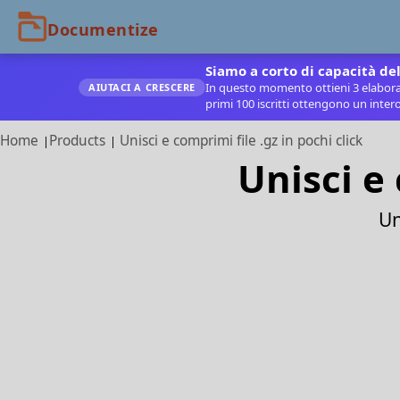
Siamo a corto di capacità del
In questo momento ottieni 3 elaboraz
AIUTACI A CRESCERE
primi 100 iscritti ottengono un inter
Home
Products
Unisci e comprimi file .gz in pochi click
Unisci e 
Un