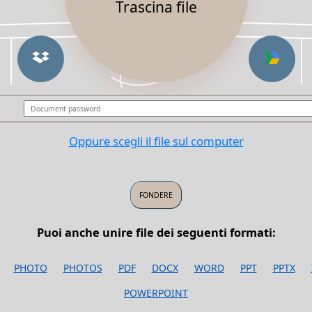
Trascina file
Oppure scegli il file sul computer
Puoi anche unire file dei seguenti formati:
PHOTO
PHOTOS
PDF
DOCX
WORD
PPT
PPTX
POWERPOINT