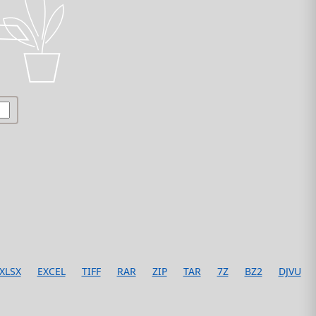
XLSX
EXCEL
TIFF
RAR
ZIP
TAR
7Z
BZ2
DJVU