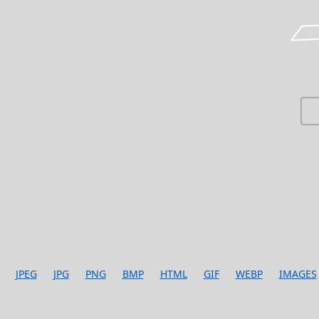
JPEG
JPG
PNG
BMP
HTML
GIF
WEBP
IMAGES