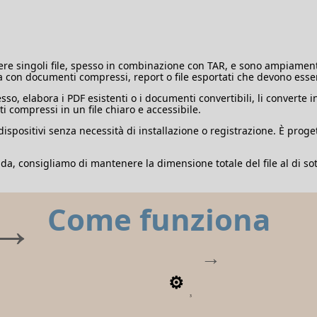
e singoli file, spesso in combinazione con TAR, e sono ampiamente 
ra con documenti compressi, report o file esportati che devono esse
resso, elabora i PDF esistenti o i documenti convertibili, li convert
compressi in un file chiaro e accessibile.
 dispositivi senza necessità di installazione o registrazione. È prog
apida, consigliamo di mantenere la dimensione totale del file al di 
Come funziona
3