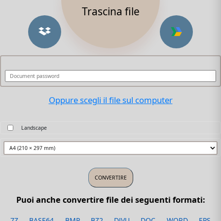
Trascina file
Oppure scegli il file sul computer
Landscape
Puoi anche convertire file dei seguenti formati:
7Z
BASE64
BMP
BZ2
DJVU
DOC
WORD
EPS