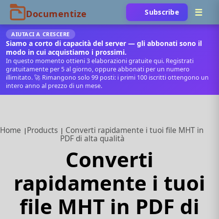
Subscribe
AIUTACI A CRESCERE
Siamo a corto di capacità del server — gli abbonati sono il
modo in cui acquistiamo i prossimi.
In questo momento ottieni 3 elaborazioni gratuite qui. Registrati
gratuitamente per 5 al giorno, oppure abbonati per un numero
illimitato. 🚀 Rimangono solo 99 posti: i primi 100 iscritti ottengono un
intero anno al prezzo di un mese.
Home
Products
Converti rapidamente i tuoi file MHT in
PDF di alta qualità
Converti
rapidamente i tuoi
file MHT in PDF di