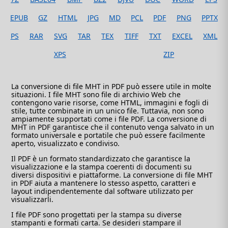
EPUB
GZ
HTML
JPG
MD
PCL
PDF
PNG
PPTX
PS
RAR
SVG
TAR
TEX
TIFF
TXT
EXCEL
XML
XPS
ZIP
La conversione di file MHT in PDF può essere utile in molte
situazioni. I file MHT sono file di archivio Web che
contengono varie risorse, come HTML, immagini e fogli di
stile, tutte combinate in un unico file. Tuttavia, non sono
ampiamente supportati come i file PDF. La conversione di
MHT in PDF garantisce che il contenuto venga salvato in un
formato universale e portatile che può essere facilmente
aperto, visualizzato e condiviso.
Il PDF è un formato standardizzato che garantisce la
visualizzazione e la stampa coerenti di documenti su
diversi dispositivi e piattaforme. La conversione di file MHT
in PDF aiuta a mantenere lo stesso aspetto, caratteri e
layout indipendentemente dal software utilizzato per
visualizzarli.
I file PDF sono progettati per la stampa su diverse
stampanti e formati carta. Se desideri stampare il