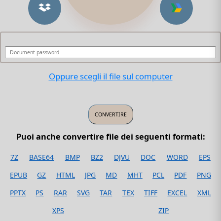
Oppure scegli il file sul computer
Puoi anche convertire file dei seguenti formati:
7Z
BASE64
BMP
BZ2
DJVU
DOC
WORD
EPS
EPUB
GZ
HTML
JPG
MD
MHT
PCL
PDF
PNG
PPTX
PS
RAR
SVG
TAR
TEX
TIFF
EXCEL
XML
XPS
ZIP