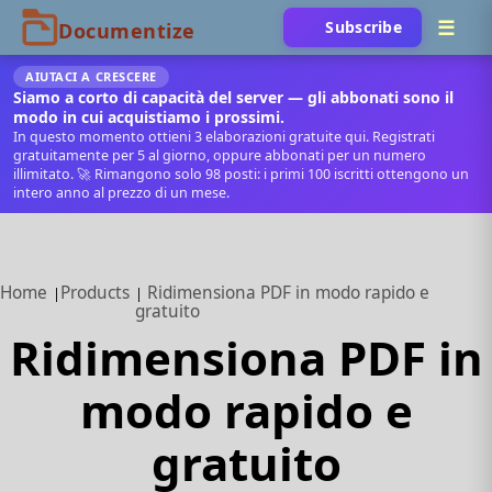
Subscribe
AIUTACI A CRESCERE
Siamo a corto di capacità del server — gli abbonati sono il
modo in cui acquistiamo i prossimi.
In questo momento ottieni 3 elaborazioni gratuite qui. Registrati
gratuitamente per 5 al giorno, oppure abbonati per un numero
illimitato. 🚀 Rimangono solo 98 posti: i primi 100 iscritti ottengono un
intero anno al prezzo di un mese.
Home
Products
Ridimensiona PDF in modo rapido e
gratuito
Ridimensiona PDF in
modo rapido e
gratuito