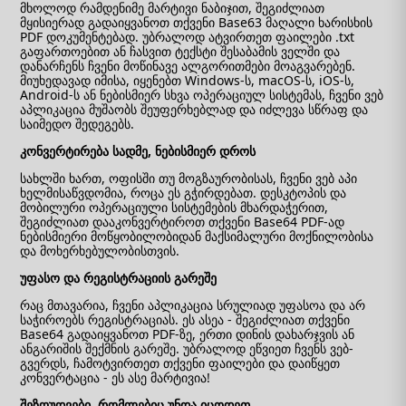
მხოლოდ რამდენიმე მარტივი ნაბიჯით, შეგიძლიათ
მყისიერად გადაიყვანოთ თქვენი Base63 მაღალი ხარისხის
PDF დოკუმენტებად. უბრალოდ ატვირთეთ ფაილები .txt
გაფართოებით ან ჩასვით ტექსტი შესაბამის ველში და
დანარჩენს ჩვენი მოწინავე ალგორითმები მოაგვარებენ.
მიუხედავად იმისა, იყენებთ Windows-ს, macOS-ს, iOS-ს,
Android-ს ან ნებისმიერ სხვა ოპერაციულ სისტემას, ჩვენი ვებ
აპლიკაცია მუშაობს შეუფერხებლად და იძლევა სწრაფ და
საიმედო შედეგებს.
კონვერტირება სადმე, ნებისმიერ დროს
სახლში ხართ, ოფისში თუ მოგზაურობისას, ჩვენი ვებ აპი
ხელმისაწვდომია, როცა ეს გჭირდებათ. დესკტოპის და
მობილური ოპერაციული სისტემების მხარდაჭერით,
შეგიძლიათ დააკონვერტიროთ თქვენი Base64 PDF-ად
ნებისმიერი მოწყობილობიდან მაქსიმალური მოქნილობისა
და მოხერხებულობისთვის.
უფასო და რეგისტრაციის გარეშე
რაც მთავარია, ჩვენი აპლიკაცია სრულიად უფასოა და არ
საჭიროებს რეგისტრაციას. ეს ასეა - შეგიძლიათ თქვენი
Base64 გადაიყვანოთ PDF-ზე, ერთი დინის დახარჯვის ან
ანგარიშის შექმნის გარეშე. უბრალოდ ეწვიეთ ჩვენს ვებ-
გვერდს, ჩამოტვირთეთ თქვენი ფაილები და დაიწყეთ
კონვერტაცია - ეს ასე მარტივია!
შეზღუდვები, რომლებიც უნდა იცოდეთ