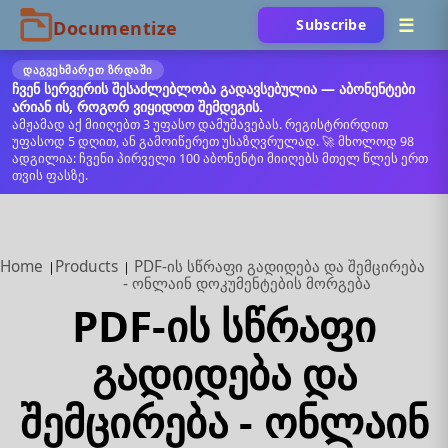
Subscribe
ᲓᲐᲒᲕᲔᲮᲛᲐᲠᲔᲗ ᲖᲠᲓᲐᲨᲘ
ჩვენ სერვერის შესაძლებლობა გადავსებულია — აბონენტები
არიან ის, როგორ ვიყიდოთ შემდეგის.
ამჟამად აქ მიიღებთ 3 უფასო დამუშავებას. რეგისტრირდით
უფასოდ 5 დღით, ან გამოიწერეთ უსაზღვრულად. 🚀 მხოლოდ 98
ადგილია: ჩვენი პირველი 100 აბონენტი მიიღებს მთელ წლეს ერთ
თვის ფასზე.
Home
Products
PDF-ის სწრაფი გადიდება და შემცირება
- ონლაინ დოკუმენტების მორგება
PDF-ის სწრაფი
გადიდება და
შემცირება - ონლაინ