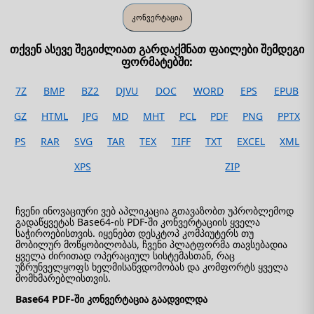
თქვენ ასევე შეგიძლიათ გარდაქმნათ ფაილები შემდეგი
ფორმატებში:
7Z
BMP
BZ2
DJVU
DOC
WORD
EPS
EPUB
GZ
HTML
JPG
MD
MHT
PCL
PDF
PNG
PPTX
PS
RAR
SVG
TAR
TEX
TIFF
TXT
EXCEL
XML
XPS
ZIP
ჩვენი ინოვაციური ვებ აპლიკაცია გთავაზობთ უპრობლემოდ
გადაწყვეტას Base64-ის PDF-ში კონვერტაციის ყველა
საჭიროებისთვის. იყენებთ დესკტოპ კომპიუტერს თუ
მობილურ მოწყობილობას, ჩვენი პლატფორმა თავსებადია
ყველა ძირითად ოპერაციულ სისტემასთან, რაც
უზრუნველყოფს ხელმისაწვდომობას და კომფორტს ყველა
მომხმარებლისთვის.
Base64 PDF-ში კონვერტაცია გაადვილდა