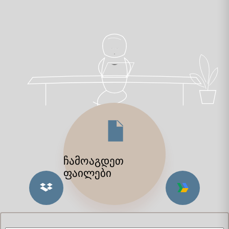
ჩამოაგდეთ
ფაილები