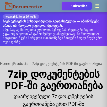
Subscribe
ᲓᲐᲒᲕᲔᲮᲛᲐᲠᲔᲗ ᲖᲠᲓᲐᲨᲘ
ჩვენ სერვერის შესაძლებლობა გადავსებულია — აბონენტები
არიან ის, როგორ ვიყიდოთ შემდეგის.
ამჟამად აქ მიიღებთ 3 უფასო დამუშავებას. რეგისტრირდით
უფასოდ 5 დღით, ან გამოიწერეთ უსაზღვრულად. 🚀 მხოლოდ 99
ადგილია: ჩვენი პირველი 100 აბონენტი მიიღებს მთელ წლეს ერთ
თვის ფასზე.
Home
Products
7zip დოკუმენტების PDF-ში გაერთიანება
7zip დოკუმენტების
PDF-ში გაერთიანება
დაარქივებული 7z დოკუმენტების
გაერთიანება ერთ PDF-ში