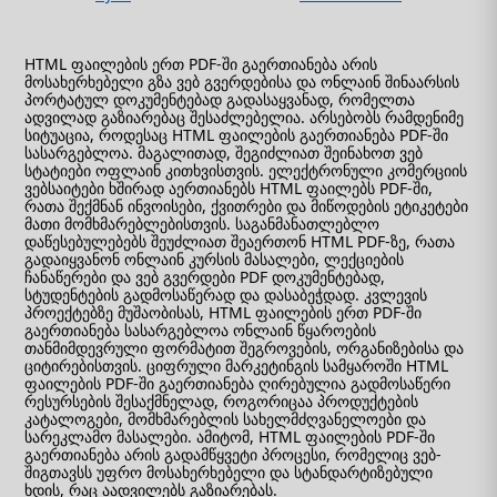
HTML ფაილების ერთ PDF-ში გაერთიანება არის
მოსახერხებელი გზა ვებ გვერდებისა და ონლაინ შინაარსის
პორტატულ დოკუმენტებად გადასაყვანად, რომელთა
ადვილად გაზიარებაც შესაძლებელია. არსებობს რამდენიმე
სიტუაცია, როდესაც HTML ფაილების გაერთიანება PDF-ში
სასარგებლოა. მაგალითად, შეგიძლიათ შეინახოთ ვებ
სტატიები ოფლაინ კითხვისთვის. ელექტრონული კომერციის
ვებსაიტები ხშირად აერთიანებს HTML ფაილებს PDF-ში,
რათა შექმნან ინვოისები, ქვითრები და მიწოდების ეტიკეტები
მათი მომხმარებლებისთვის. საგანმანათლებლო
დაწესებულებებს შეუძლიათ შეაერთონ HTML PDF-ზე, რათა
გადაიყვანონ ონლაინ კურსის მასალები, ლექციების
ჩანაწერები და ვებ გვერდები PDF დოკუმენტებად,
სტუდენტების გადმოსაწერად და დასაბეჭდად. კვლევის
პროექტებზე მუშაობისას, HTML ფაილების ერთ PDF-ში
გაერთიანება სასარგებლოა ონლაინ წყაროების
თანმიმდევრული ფორმატით შეგროვების, ორგანიზებისა და
ციტირებისთვის. ციფრული მარკეტინგის სამყაროში HTML
ფაილების PDF-ში გაერთიანება ღირებულია გადმოსაწერი
რესურსების შესაქმნელად, როგორიცაა პროდუქტების
კატალოგები, მომხმარებლის სახელმძღვანელოები და
სარეკლამო მასალები. ამიტომ, HTML ფაილების PDF-ში
გაერთიანება არის გადამწყვეტი პროცესი, რომელიც ვებ-
შიგთავსს უფრო მოსახერხებელი და სტანდარტიზებული
ხდის, რაც აადვილებს გაზიარებას.