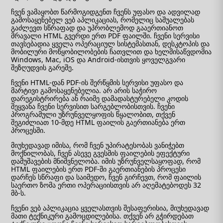
ჩვენ ვამაყობთ წარმოგიდგენთ ჩვენს უფასო და ადვილად
გამოსაყენებელ ვებ აპლიკაციას, რომელიც საშუალებას
გაძლევთ სწრაფად და უპრობლემოდ გააერთიანოთ
მრავალი HTML გვერდი ერთ PDF ფაილში. ჩვენი სერვისი
თავსებადია ყველა ოპერაციულ სისტემასთან, დესკტოპის და
მობილური მოწყობილობების ჩათვლით და ხელმისაწვდომია
Windows, Mac, iOS და Android-ისთვის ყოველგვარი
შეზღუდვის გარეშე.
ჩვენი HTML-დან PDF-ის შერწყმის სერვისი უფასო და
მარტივი გამოსაყენებელია. არ არის საჭირო
დარეგისტრირება ან რაიმე დამადასტურებელი კოდის
შეყვანა ჩვენი სერვისით სარგებლობისთვის. ჩვენი
პროგრამული უზრუნველყოფის წყალობით, თქვენ
შეგიძლიათ 10-მდე HTML ფაილის გაერთიანება ერთ
პროცესში.
მიუხედავად იმისა, რომ ჩვენ უპირატესობას ვანიჭებთ
მოქნილობას, ჩვენ ასევე გვესმის ფაილების ეფექტური
დამუშავების მნიშვნელობა. იმის უზრუნველსაყოფად, რომ
HTML ფაილების ერთ PDF-ში გაერთიანების პროცესი
დარჩეს სწრაფი და საიმედო, ჩვენ გირჩევთ, რომ ფაილის
საერთო ზომა ერთი ოპერაციისთვის არ აღემატებოდეს 32
მბ-ს.
ჩვენი ვებ აპლიკაცია ყველასთვის შესაფერისია, მიუხედავად
მათი ტექნიკური გამოცდილებისა. თქვენ არ გჭირდებათ