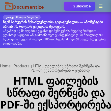
Subscribe
ᲓᲐᲒᲕᲔᲮᲛᲐᲠᲔᲗ ᲖᲠᲓᲐᲨᲘ
ჩვენ სერვერის შესაძლებლობა გადავსებულია — აბონენტები
არიან ის, როგორ ვიყიდოთ შემდეგის.
ამჟამად აქ მიიღებთ 3 უფასო დამუშავებას. რეგისტრირდით
უფასოდ 5 დღით, ან გამოიწერეთ უსაზღვრულად. 🚀 მხოლოდ 99
ადგილია: ჩვენი პირველი 100 აბონენტი მიიღებს მთელ წლეს ერთ
თვის ფასზე.
Home
Products
HTML ფაილების სწრაფი შერწყმა და
PDF‑ში ექსპორტირება – უფასოდ
HTML ფაილების
სწრაფი შერწყმა და
PDF‑ში ექსპორტირება