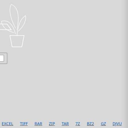
EXCEL
TIFF
RAR
ZIP
TAR
7Z
BZ2
GZ
DJVU