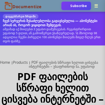
Subscribe
ᲓᲐᲒᲕᲔᲮᲛᲐᲠᲔᲗ ᲖᲠᲓᲐᲨᲘ
ჩვენ სერვერის შესაძლებლობა გადავსებულია — აბონენტები
არიან ის, როგორ ვიყიდოთ შემდეგის.
ამჟამად აქ მიიღებთ 3 უფასო დამუშავებას. რეგისტრირდით
უფასოდ 5 დღით, ან გამოიწერეთ უსაზღვრულად. 🚀 მხოლოდ 98
ადგილია: ჩვენი პირველი 100 აბონენტი მიიღებს მთელ წლეს ერთ
თვის ფასზე.
Home
Products
PDF ფაილების სწრაფი ხელით ცისვება
ინტერნეტში – უსაფრთხოდ եւ უფასოდ
PDF ფაილების
სწრაფი ხელით
ცისვება ინტერნეტში –