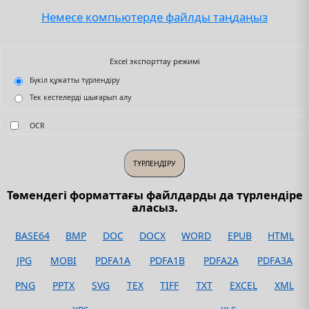
Немесе компьютерде файлды таңдаңыз
Excel экспорттау режимі
Бүкіл құжатты түрлендіру
Тек кестелерді шығарып алу
OCR
Төмендегі форматтағы файлдарды да түрлендіре
аласыз.
BASE64
BMP
DOC
DOCX
WORD
EPUB
HTML
JPG
MOBI
PDFA1A
PDFA1B
PDFA2A
PDFA3A
PNG
PPTX
SVG
TEX
TIFF
TXT
EXCEL
XML