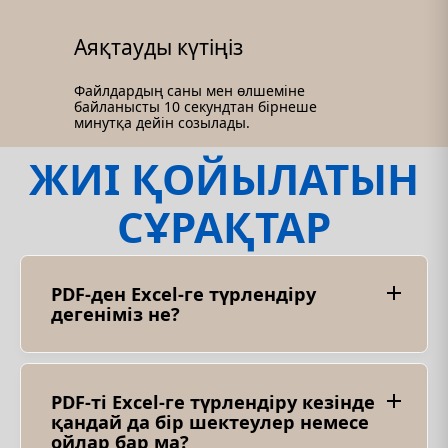
Аяқтауды күтіңіз
Файлдардың саны мен өлшеміне
байланысты 10 секундтан бірнеше
минутқа дейін созылады.
ЖИІ ҚОЙЫЛАТЫН
СҰРАҚТАР
PDF-ден Excel-ге түрлендіру
дегеніміз не?
PDF-ті Excel-ге түрлендіру - PDF файлын Excel-
ге түрлендіру процесі. Бұл түрлендіру арқылы
PDF файлынан кестелік деректерді шығарып,
деректерді өңдеу және талдау үшін ең
PDF-ті Excel-ге түрлендіру кезінде
қолайлы Excel электрондық кестесі ретінде
қандай да бір шектеулер немесе
сақтауға болады.
ойлар бар ма?