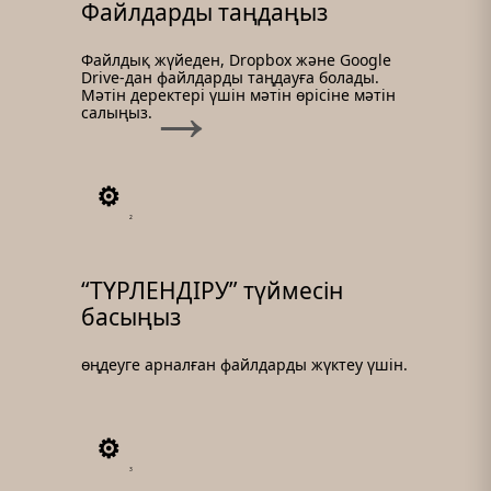
Файлдарды таңдаңыз
Файлдық жүйеден, Dropbox және Google
Drive-дан файлдарды таңдауға болады.
Мәтін деректері үшін мәтін өрісіне мәтін
салыңыз.
2
“ТҮРЛЕНДІРУ” түймесін
басыңыз
өңдеуге арналған файлдарды жүктеу үшін.
3