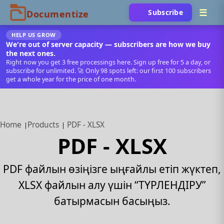
Subscribe
HELP US GROW
We're out of server capacity — subscribers are how we buy
the next ones.
Right now you get 3 free processings here. Sign up free for 5 a day, or
subscribe for unlimited. 🚀 Only 98 spots left: our first 100 subscribers
get a whole year for the price of one month.
Home
Products
PDF - XLSX
PDF - XLSX
PDF файлын өзіңізге ыңғайлы етіп жүктеп,
XLSX файлын алу үшін “ТҮРЛЕНДІРУ”
батырмасын басыңыз.