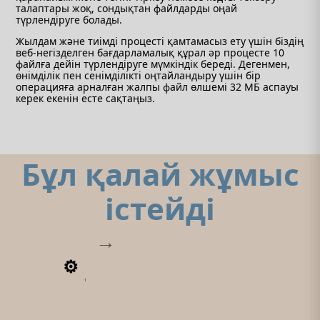
талаптары жоқ, сондықтан файлдарды оңай
түрлендіруге болады.
Жылдам және тиімді процесті қамтамасыз ету үшін біздің
веб-негізделген бағдарламалық құрал әр процесте 10
файлға дейін түрлендіруге мүмкіндік береді. Дегенмен,
өнімділік пен сенімділікті оңтайландыру үшін бір
операцияға арналған жалпы файл өлшемі 32 МБ аспауы
керек екенін есте сақтаңыз.
Бұл қалай жұмыс
істейді
1