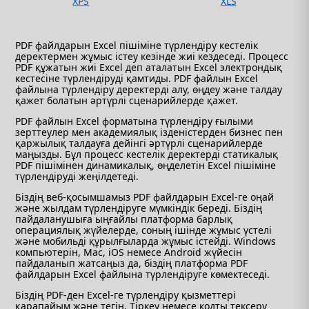
XPS
XLS
PDF файлдарын Excel пішіміне түрлендіру кестелік
деректермен жұмыс істеу кезінде жиі кездеседі. Процесс
PDF құжатын жиі Excel деп аталатын Excel электрондық
кестесіне түрлендіруді қамтиды. PDF файлын Excel
файлына түрлендіру деректерді алу, өңдеу және талдау
қажет болатын әртүрлі сценарийлерде қажет.
PDF файлын Excel форматына түрлендіру ғылыми
зерттеулер мен академиялық ізденістерден бизнес пен
қаржылық талдауға дейінгі әртүрлі сценарийлерде
маңызды. Бұл процесс кестелік деректерді статикалық
PDF пішімінен динамикалық, өңделетін Excel пішіміне
түрлендіруді жеңілдетеді.
Біздің веб-қосымшамыз PDF файлдарын Excel-ге оңай
және жылдам түрлендіруге мүмкіндік береді. Біздің
пайдаланушыға ыңғайлы платформа барлық
операциялық жүйелерде, соның ішінде жұмыс үстелі
және мобильді құрылғыларда жұмыс істейді. Windows
компьютерін, Mac, iOS немесе Android жүйесін
пайдаланып жатсаңыз да, біздің платформа PDF
файлдарын Excel файлына түрлендіруге көмектеседі.
Біздің PDF-ден Excel-ге түрлендіру қызметтері
қарапайым және тегін. Тіркеу немесе кодты тексеру