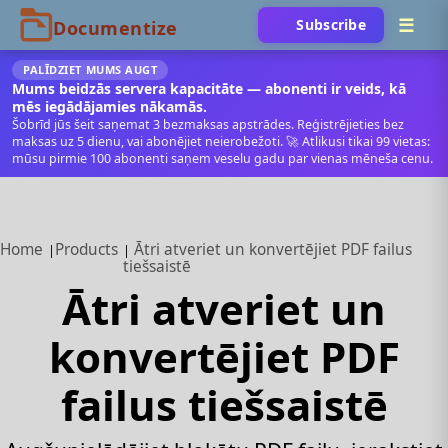
Subscribe
PALĪDZIET MUMS AUGT
Mums beidzās servera kapacitāte — abonenti ir veids, kā
mēs iegādājamies nākamās.
Šobrīd jūs šeit saņemat 3 bezmaksas apstrādes. Reģistrējieties bez
maksas uz 5 dienu, vai abonējiet neierobežoti. 🚀 Atlikusi tikai 99 vietas:
mūsu pirmie 100 abonenti saņem veselu gadu par vienas mēneša cenu.
Home
Products
Ātri atveriet un konvertējiet PDF failus
tiešsaistē
Ātri atveriet un
konvertējiet PDF
failus tiešsaistē