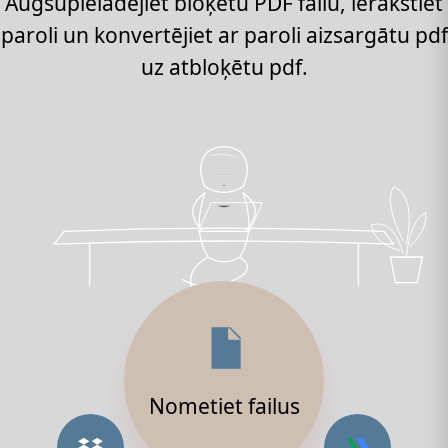
Augšupielādējiet bloķētu PDF failu, ierakstiet
paroli un konvertējiet ar paroli aizsargātu pdf
uz atbloķētu pdf.
Nometiet failus