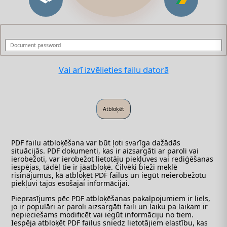
Vai arī izvēlieties failu datorā
PDF failu atbloķēšana var būt ļoti svarīga dažādās
situācijās. PDF dokumenti, kas ir aizsargāti ar paroli vai
ierobežoti, var ierobežot lietotāju piekļuves vai rediģēšanas
iespējas, tādēļ tie ir jāatbloķē. Cilvēki bieži meklē
risinājumus, kā atbloķēt PDF failus un iegūt neierobežotu
piekļuvi tajos esošajai informācijai.
Pieprasījums pēc PDF atbloķēšanas pakalpojumiem ir liels,
jo ir populāri ar paroli aizsargāti faili un laiku pa laikam ir
nepieciešams modificēt vai iegūt informāciju no tiem.
Iespēja atbloķēt PDF failus sniedz lietotājiem elastību, kas