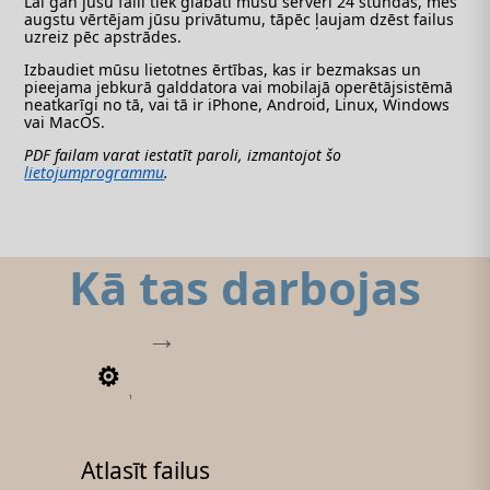
Lai gan jūsu faili tiek glabāti mūsu serverī 24 stundas, mēs
augstu vērtējam jūsu privātumu, tāpēc ļaujam dzēst failus
uzreiz pēc apstrādes.
Izbaudiet mūsu lietotnes ērtības, kas ir bezmaksas un
pieejama jebkurā galddatora vai mobilajā operētājsistēmā
neatkarīgi no tā, vai tā ir iPhone, Android, Linux, Windows
vai MacOS.
PDF failam varat iestatīt paroli, izmantojot šo
lietojumprogrammu
.
Kā tas darbojas
1
Atlasīt failus