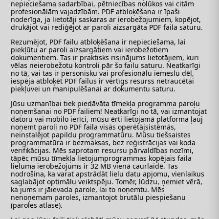
nepieciešama sadarbībai, pētniecības nolūkos vai citām
profesionālām vajadzībām. PDF atbloķēšana ir īpaši
noderīga, ja lietotāji saskaras ar ierobežojumiem, kopējot,
drukājot vai rediģējot ar paroli aizsargāta PDF faila saturu.
Rezumējot, PDF failu atbloķēšana ir nepieciešama, lai
piekļūtu ar paroli aizsargātiem vai ierobežotiem
dokumentiem. Tas ir praktisks risinājums lietotājiem, kuri
vēlas neierobežotu kontroli pār šo failu saturu. Neatkarīgi
no tā, vai tas ir personisku vai profesionālu iemeslu dēļ,
iespēja atbloķēt PDF failus ir vērtīgs resurss netraucētai
piekļuvei un manipulēšanai ar dokumentu saturu.
Jūsu uzmanībai tiek piedāvāta tīmekļa programma paroļu
noņemšanai no PDF failiem! Neatkarīgi no tā, vai izmantojat
datoru vai mobilo ierīci, mūsu ērti lietojamā platforma ļauj
noņemt paroli no PDF faila visās operētājsistēmās,
neinstalējot papildu programmatūru. Mūsu tiešsaistes
programmatūra ir bezmaksas, bez reģistrācijas vai koda
verifikācijas. Mēs saprotam resursu pārvaldības nozīmi,
tāpēc mūsu tīmekļa lietojumprogrammas kopējais faila
lieluma ierobežojums ir 32 MB vienā caurlaidē. Tas
nodrošina, ka varat apstrādāt lielu datu apjomu, vienlaikus
saglabājot optimālu veiktspēju. Tomēr, lūdzu, ņemiet vērā,
ka jums ir jāievada parole, lai to noņemtu. Mēs
nenoņemam paroles, izmantojot brutālu piespiešanu
(paroles atlase).