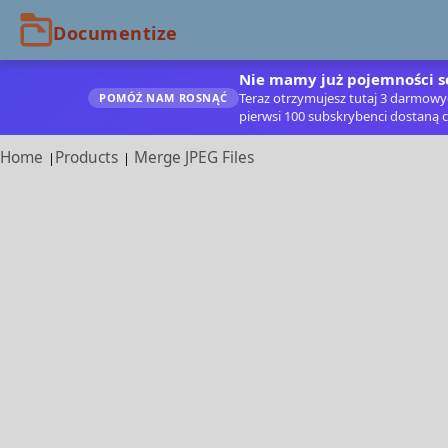
Nie mamy już pojemności se
Teraz otrzymujesz tutaj 3 darmowych
POMÓŻ NAM ROSNĄĆ
pierwsi 100 subskrybenci dostaną c
Home
Products
Merge JPEG Files