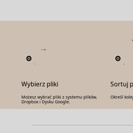
1
2
Wybierz pliki
Sortuj p
Możesz wybrać pliki z systemu plików,
Określ kole
Dropbox i Dysku Google.