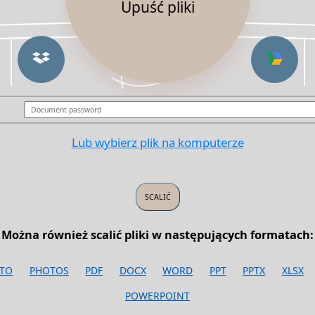
Upuść pliki
Lub wybierz plik na komputerze
Można również scalić pliki w następujących formatach:
TO
PHOTOS
PDF
DOCX
WORD
PPT
PPTX
XLSX
POWERPOINT