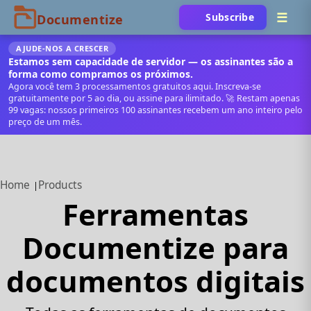
Subscribe
AJUDE‑NOS A CRESCER
Estamos sem capacidade de servidor — os assinantes são a
forma como compramos os próximos.
Agora você tem 3 processamentos gratuitos aqui. Inscreva‑se
gratuitamente por 5 ao dia, ou assine para ilimitado. 🚀 Restam apenas
99 vagas: nossos primeiros 100 assinantes recebem um ano inteiro pelo
preço de um mês.
Home
Products
Ferramentas
Documentize para
documentos digitais