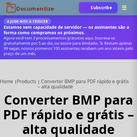
Subscribe
AJUDE‑NOS A CRESCER
Estamos sem capacidade de servidor — os assinantes são a
forma como compramos os próximos.
Agora você tem 3 processamentos gratuitos aqui. Inscreva‑se
gratuitamente por 5 ao dia, ou assine para ilimitado. 🚀 Restam apenas
99 vagas: nossos primeiros 100 assinantes recebem um ano inteiro pelo
preço de um mês.
Home
Products
Converter BMP para PDF rápido e grátis
– alta qualidade
Converter BMP para
PDF rápido e grátis –
alta qualidade