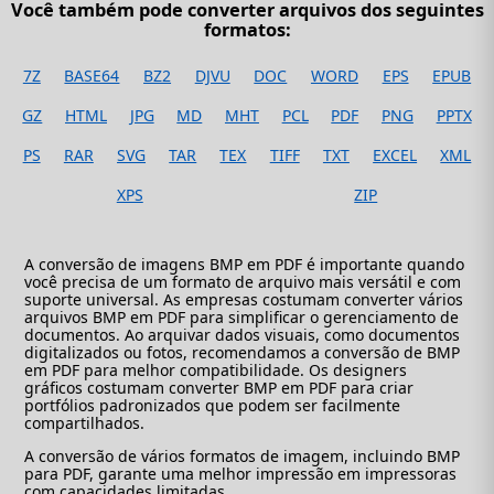
Você também pode converter arquivos dos seguintes
formatos:
7Z
BASE64
BZ2
DJVU
DOC
WORD
EPS
EPUB
GZ
HTML
JPG
MD
MHT
PCL
PDF
PNG
PPTX
PS
RAR
SVG
TAR
TEX
TIFF
TXT
EXCEL
XML
XPS
ZIP
A conversão de imagens BMP em PDF é importante quando
você precisa de um formato de arquivo mais versátil e com
suporte universal. As empresas costumam converter vários
arquivos BMP em PDF para simplificar o gerenciamento de
documentos. Ao arquivar dados visuais, como documentos
digitalizados ou fotos, recomendamos a conversão de BMP
em PDF para melhor compatibilidade. Os designers
gráficos costumam converter BMP em PDF para criar
portfólios padronizados que podem ser facilmente
compartilhados.
A conversão de vários formatos de imagem, incluindo BMP
para PDF, garante uma melhor impressão em impressoras
com capacidades limitadas.