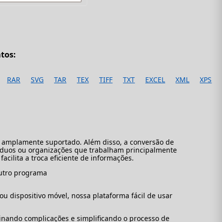
tos:
RAR
SVG
TAR
TEX
TIFF
TXT
EXCEL
XML
XPS
o amplamente suportado. Além disso, a conversão de
íduos ou organizações que trabalham principalmente
cilita a troca eficiente de informações.
outro programa
 dispositivo móvel, nossa plataforma fácil de usar
minando complicações e simplificando o processo de