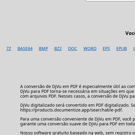
Voc
7Z
BASE64
BMP
BZ2
DOC
WORD
EPS
EPUB
A conversão de DjVu em PDF é especialmente útil ao co
DjVu para PDF torna-se necessária em situações em qu
com arquivos PDF. Nesses casos, a conversão de DjVu para
DjVu digitalizado será convertido em PDF digitalizado. 
https://products.documentize.app/searchable-pdf.
Para uma conversão conveniente de DjVu em PDF, você po
garante uma conversão suave de DjVu para PDF em todos
Nosso software gratuito baseado na web, sem registro ou