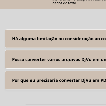
dados do texto.
Há alguma limitação ou consideração ao co
Sim, há algumas coisas que você deve ter em mente: Tama
de compressão. Os PDFs resultantes podem ser maiores em
durante o processo de conversão, especialmente se o arq
e, portanto, menor qualidade em comparação com aquelas
Posso converter vários arquivos DjVu em u
Sim, para fazer isso, você deve marcar a caixa de seleção 
Por que eu precisaria converter DjVu em P
Converter DjVu em PDF pode ser benéfico por vários motiv
do que o DjVu. Compartilhamento de documentos: os PDFs 
de visualização. Preservação e acessibilidade: os PDFs pe