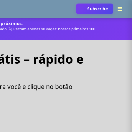
Subscribe
 próximos.
itado. 🚀 Restam apenas 98 vagas: nossos primeiros 100
tis – rápido e
a você e clique no botão