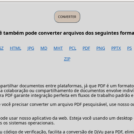
ê também pode converter arquivos dos seguintes forma
GZ
HTML
JPG
MD
MHT
PCL
PDF
PNG
PPTX
PS
ZIP
mpartilhar documentos entre plataformas, já que PDF é um format
e a colaboração ou compartilhamento de documentos envolve indiv
 PDF garante integração perfeita em fluxos de trabalho padrão e fa
Se você precisar converter um arquivo PDF pesquisável, use nosso 
de usar nosso aplicativo da web. Esteja você usando um desktop ou
 os sistemas operacionais.
 código de verificação, facilita a conversão de DjVu para PDF, eli