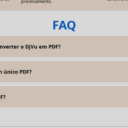
processamento.
FAQ
nverter o DjVu em PDF?
nho do arquivo: os arquivos DjVu podem ter um tamanho menor do
 tamanho. Formatação complexa: os arquivos DjVu podem conter f
uivo DjVu tiver elementos complexos. Qualidade da imagem: as i
 em PDFs. A conversão pode afetar a qualidade da imagem.
m único PDF?
com “Converter em arquivo de saída único”
DF?
os: Compatibilidade mais ampla: o PDF é mais universalmente recon
são comumente usados para compartilhar documentos, especialment
rmitem preservar a formatação e a acessibilidade de documentos e