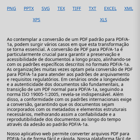
PNG
PPTX
SVG
TEX
TIFF
TXT
EXCEL
XML
XPS
XLS
Ao contemplar a conversão de um PDF padrão para PDF/A-
1a, podem surgir vários casos em que esta transformação
se torna essencial. A conversão de PDF para PDF/A-1a é
particularmente crucial para garantir a preservação e
acessibilidade de documentos a longo prazo, alinhando-se
com os padrões específicos descritos no formato PDF/A-1a.
As organizações muitas vezes optam pela conversão de PDF
para PDF/A-1a para atender aos padrões de arquivamento
e requisitos regulatórios. Em cenários onde a longevidade
e a autenticidade dos documentos são fundamentais, a
transição de um PDF normal para PDF/A-1a, seguindo a
norma ISO 19005-1:2005, revela-se indispensável. Além
disso, a conformidade com os padrões internacionais exige
a conversão, garantindo que os documentos sejam
incorporados com os metadados e elementos estruturais
necessários, melhorando assim a confiabilidade e a
reprodutibilidade dos documentos ao longo do tempo
através da adesão ao padrão PDF/A-1a.
Nosso aplicativo web permite converter arquivos PDF para
PDF/A-1a de forma fácil e rápida. Nossa plataforma fácil de