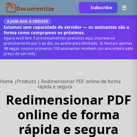
Subscribe
AJUDE‑NOS A CRESCER
Estamos sem capacidade de servidor — os assinantes são a
forma como compramos os próximos.
Agora você tem 3 processamentos gratuitos aqui. Inscreva‑se
gratuitamente por 5 ao dia, ou assine para ilimitado. 🚀 Restam apenas
98 vagas: nossos primeiros 100 assinantes recebem um ano inteiro pelo
preço de um mês.
Home
Products
Redimensionar PDF online de forma
rápida e segura
Redimensionar PDF
online de forma
rápida e segura