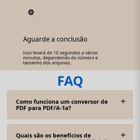
3
Aguarde a conclusão
Isso levará de 10 segundos a vários
minutos, dependendo do número e
tamanho dos arquivos.
FAQ
Como funciona um conversor de
PDF para PDF/A-1a?
O conversor de PDF para PDF/A-1a verifica a
estrutura e o conteúdo do documento original e
faz as alterações necessárias para garantir que
ele atenda ao padrão. Ele verifica fontes, cores,
Quais são os benefícios de
metadados e outros elementos e modifica ou