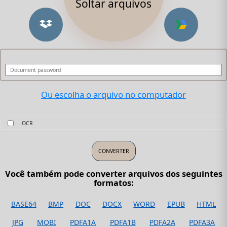
Soltar arquivos
Ou escolha o arquivo no computador
OCR
Você também pode converter arquivos dos seguintes
formatos:
BASE64
BMP
DOC
DOCX
WORD
EPUB
HTML
JPG
MOBI
PDFA1A
PDFA1B
PDFA2A
PDFA3A