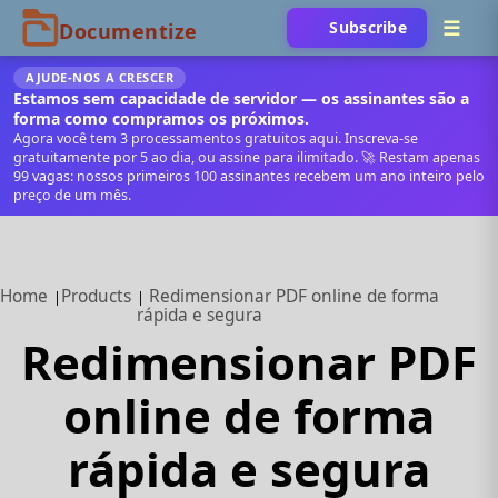
Subscribe
AJUDE‑NOS A CRESCER
Estamos sem capacidade de servidor — os assinantes são a
forma como compramos os próximos.
Agora você tem 3 processamentos gratuitos aqui. Inscreva‑se
gratuitamente por 5 ao dia, ou assine para ilimitado. 🚀 Restam apenas
99 vagas: nossos primeiros 100 assinantes recebem um ano inteiro pelo
preço de um mês.
Home
Products
Redimensionar PDF online de forma
rápida e segura
Redimensionar PDF
online de forma
rápida e segura