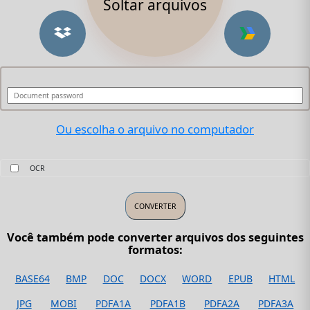
Soltar arquivos
Ou escolha o arquivo no computador
OCR
Você também pode converter arquivos dos seguintes
formatos:
BASE64
BMP
DOC
DOCX
WORD
EPUB
HTML
JPG
MOBI
PDFA1A
PDFA1B
PDFA2A
PDFA3A