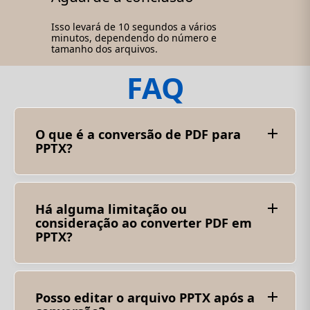
Isso levará de 10 segundos a vários
minutos, dependendo do número e
tamanho dos arquivos.
FAQ
O que é a conversão de PDF para
PPTX?
A conversão de arquivo PDF em arquivo PPTX é
conhecida como conversão de PDF em PPTX.
Esse processo ajudará você a converter
conteúdo PDF em formato de apresentação do
Há alguma limitação ou
Microsoft PowerPoint.
consideração ao converter PDF em
PPTX?
Você pode dividir até 10 arquivos em uma
operação. O tamanho total dos arquivos deve
ser de até 30 megabytes.
Posso editar o arquivo PPTX após a