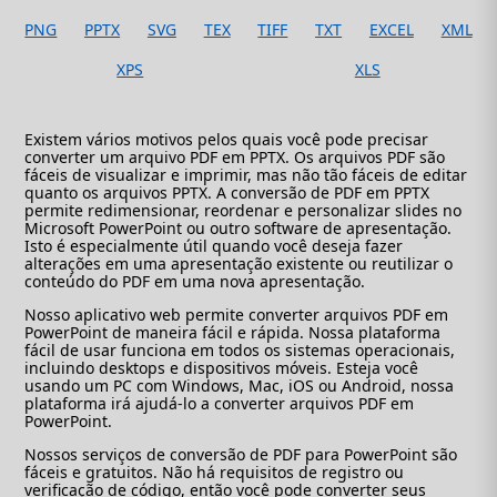
PNG
PPTX
SVG
TEX
TIFF
TXT
EXCEL
XML
XPS
XLS
Existem vários motivos pelos quais você pode precisar
converter um arquivo PDF em PPTX. Os arquivos PDF são
fáceis de visualizar e imprimir, mas não tão fáceis de editar
quanto os arquivos PPTX. A conversão de PDF em PPTX
permite redimensionar, reordenar e personalizar slides no
Microsoft PowerPoint ou outro software de apresentação.
Isto é especialmente útil quando você deseja fazer
alterações em uma apresentação existente ou reutilizar o
conteúdo do PDF em uma nova apresentação.
Nosso aplicativo web permite converter arquivos PDF em
PowerPoint de maneira fácil e rápida. Nossa plataforma
fácil de usar funciona em todos os sistemas operacionais,
incluindo desktops e dispositivos móveis. Esteja você
usando um PC com Windows, Mac, iOS ou Android, nossa
plataforma irá ajudá-lo a converter arquivos PDF em
PowerPoint.
Nossos serviços de conversão de PDF para PowerPoint são
fáceis e gratuitos. Não há requisitos de registro ou
verificação de código, então você pode converter seus