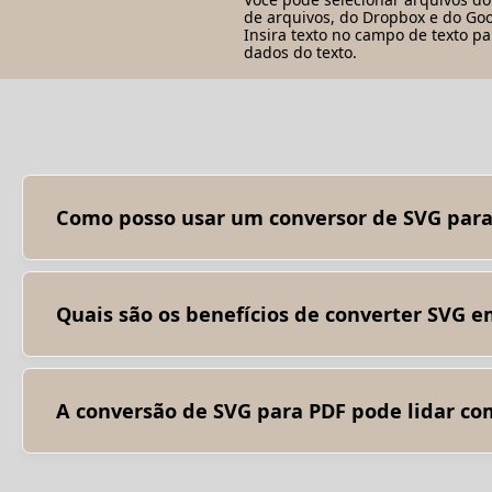
de arquivos, do Dropbox e do Goo
Insira texto no campo de texto pa
dados do texto.
Como posso usar um conversor de SVG para
Usar um conversor de SVG para PDF geralmente envolve sel
arquivo SVG e gerará um documento PDF que você poderá s
Quais são os benefícios de converter SVG 
A conversão de SVG em PDF oferece vários benefícios, in
impressão. Preservação de gráficos vetoriais: o SVG é um f
seja mantida. Estrutura do documento: o PDF permite vár
independentes.
A conversão de SVG para PDF pode lidar com
A conversão de SVG para PDF pode lidar com a maioria dos 
complexas ou interações de script podem não ser totalmen