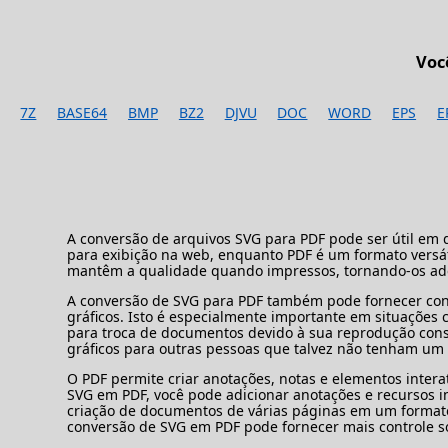
Voc
7Z
BASE64
BMP
BZ2
DJVU
DOC
WORD
EPS
E
A conversão de arquivos SVG para PDF pode ser útil em d
para exibição na web, enquanto PDF é um formato versáti
mantêm a qualidade quando impressos, tornando-os adequ
A conversão de SVG para PDF também pode fornecer cons
gráficos. Isto é especialmente importante em situações
para troca de documentos devido à sua reprodução consis
gráficos para outras pessoas que talvez não tenham um 
O PDF permite criar anotações, notas e elementos intera
SVG em PDF, você pode adicionar anotações e recursos i
criação de documentos de várias páginas em um formato
conversão de SVG em PDF pode fornecer mais controle s