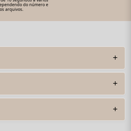
dependendo do número e
s arquivos.
ão de conversão de PDF. O conversor processará o
do, tornando-o adequado para compartilhamento e
etoriais, garantindo que a qualidade da imagem original
dem não estar presentes em arquivos SVG
riais, texto e animações simples. No entanto, animações