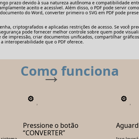
go prazo devido à sua natureza autônoma e compatibilidade entre
mplamente aceito e acessível. Além disso, o PDF pode servir como 
m documento do Word, converter primeiro o SVG em PDF pode preser
nha, criptografados e aplicadas restrições de acesso. Se você pre
segurança pode fornecer melhor controle sobre quem pode visualiz
e de impressão, criar documentos unificados, compartilhar gráfico
 a interoperabilidade que o PDF oferece.
Como funciona
2
3
Pressione o botão
Aguard
“CONVERTER”
 sistema
Isso levar