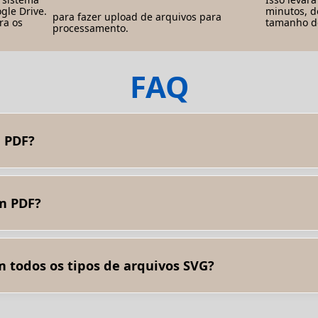
gle Drive.
minutos, 
para fazer upload de arquivos para
ra os
tamanho do
processamento.
FAQ
 PDF?
ecionar o arquivo SVG que você deseja converter e escolher a opç
alvar ou baixar.
em PDF?
cluindo: Compatibilidade: o PDF é um formato amplamente suporta
ormato gráfico vetorial, e o PDF também pode lidar com gráficos v
ias páginas e outros recursos de estrutura de documentos que po
 todos os tipos de arquivos SVG?
tipos de arquivos SVG, incluindo aqueles com vários gráficos veto
te preservadas durante o processo de conversão.