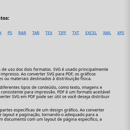
tos:
X
PS
RAR
TAR
TEX
TIFF
TXT
EXCEL
XML
XPS
os de uso dos dois formatos. SVG é usado principalmente
impresso. Ao converter SVG para PDF, os gráficos
ou materiais destinados à distribuição física.
iferentes tipos de conteúdo, como texto, imagens e
 consistente para impressão. PDF é um formato aceitável
rter SVG em PDF pode ser útil se você deseja distribuir
partes específicas de um design gráfico. Ao converter
de layout e paginação, tornando-o adequado para a
um documento com um layout de página específico, a