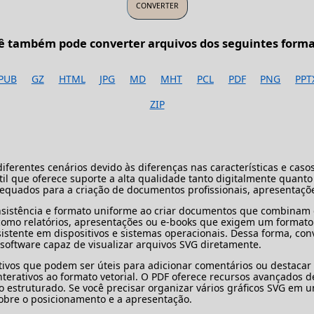
ê também pode converter arquivos dos seguintes forma
PUB
GZ
HTML
JPG
MD
MHT
PCL
PDF
PNG
PPT
ZIP
iferentes cenários devido às diferenças nas características e cas
l que oferece suporte a alta qualidade tanto digitalmente quanto 
ados para a criação de documentos profissionais, apresentações 
istência e formato uniforme ao criar documentos que combinam d
 como relatórios, apresentações ou e-books que exigem um formato
tente em dispositivos e sistemas operacionais. Dessa forma, conve
software capaz de visualizar arquivos SVG diretamente.
tivos que podem ser úteis para adicionar comentários ou destacar 
nterativos ao formato vetorial. O PDF oferece recursos avançados 
 estruturado. Se você precisar organizar vários gráficos SVG em 
obre o posicionamento e a apresentação.