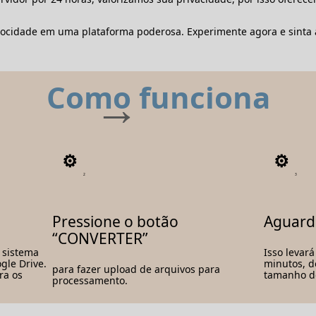
locidade em uma plataforma poderosa. Experimente agora e sinta 
Como funciona
2
3
Pressione o botão
Aguard
“CONVERTER”
 sistema
Isso levar
gle Drive.
minutos, 
para fazer upload de arquivos para
ra os
tamanho do
processamento.