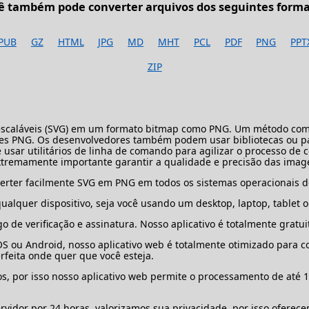
ê também pode converter arquivos dos seguintes forma
PUB
GZ
HTML
JPG
MD
MHT
PCL
PDF
PNG
PPT
ZIP
is escaláveis ​​(SVG) em um formato bitmap como PNG. Um método c
sões PNG. Os desenvolvedores também podem usar bibliotecas ou p
 usar utilitários de linha de comando para agilizar o processo de
remamente importante garantir a qualidade e precisão das image
erter facilmente SVG em PNG em todos os sistemas operacionais d
ualquer dispositivo, seja você usando um desktop, laptop, tablet
 de verificação e assinatura. Nosso aplicativo é totalmente gratuit
S ou Android, nosso aplicativo web é totalmente otimizado para c
rfeita onde quer que você esteja.
, por isso nosso aplicativo web permite o processamento de até 
idor por 24 horas, valorizamos sua privacidade, por isso oferece