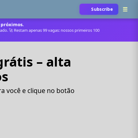
Subscribe
 próximos.
itado. 🚀 Restam apenas 99 vagas: nossos primeiros 100
átis – alta
os
a você e clique no botão