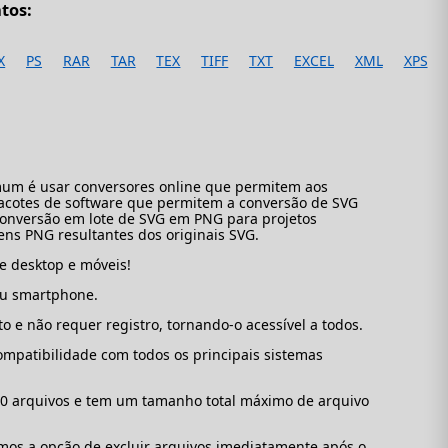
tos:
X
PS
RAR
TAR
TEX
TIFF
TXT
EXCEL
XML
XPS
omum é usar conversores online que permitem aos
acotes de software que permitem a conversão de SVG
 conversão em lote de SVG em PNG para projetos
ns PNG resultantes dos originais SVG.
e desktop e móveis!
 ou smartphone.
o e não requer registro, tornando-o acessível a todos.
ompatibilidade com todos os principais sistemas
10 arquivos e tem um tamanho total máximo de arquivo
mos a opção de excluir arquivos imediatamente após o