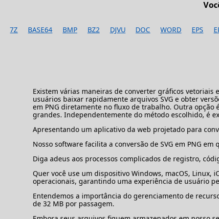
Voc
7Z
BASE64
BMP
BZ2
DJVU
DOC
WORD
EPS
E
Existem várias maneiras de converter gráficos vetoria
usuários baixar rapidamente arquivos SVG e obter ver
em PNG diretamente no fluxo de trabalho. Outra opção é
grandes. Independentemente do método escolhido, é ext
Apresentando um aplicativo da web projetado para conv
Nosso software facilita a conversão de SVG em PNG em q
Diga adeus aos processos complicados de registro, código
Quer você use um dispositivo Windows, macOS, Linux, iO
operacionais, garantindo uma experiência de usuário pe
Entendemos a importância do gerenciamento de recursos
de 32 MB por passagem.
Embora seus arquivos fiquem armazenados em nosso serv