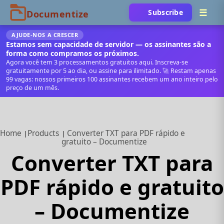
Subscribe
AJUDE‑NOS A CRESCER
Estamos sem capacidade de servidor — os assinantes são a
forma como compramos os próximos.
Agora você tem 3 processamentos gratuitos aqui. Inscreva‑se
gratuitamente por 5 ao dia, ou assine para ilimitado. 🚀 Restam apenas
99 vagas: nossos primeiros 100 assinantes recebem um ano inteiro pelo
preço de um mês.
Home
Products
Converter TXT para PDF rápido e
gratuito – Documentize
Converter TXT para
PDF rápido e gratuito
– Documentize