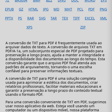
7Z
BASE64
BMP
BZ2
DJVU
DOC
WORD
EPS
EPUB
GZ
HTML
JPG
MD
MHT
PCL
PDF
PNG
PPTX
PS
RAR
SVG
TAR
TEX
TIFF
EXCEL
XML
XPS
ZIP
A conversão de TXT para PDF é frequentemente usada ao
arquivar dados de texto. A conversão de arquivos TXT em
PDF/A-1a, um subconjunto especial de PDF projetado para
preservação a longo prazo, ajuda a manter a integridade e
a disponibilidade dos documentos ao longo do tempo. Esta
conversão garante que o arquivo PDF final atenda aos
padrões de arquivamento, tornando-o uma escolha
confiável para preservar informações textuais.
A conversão de TXT para PDF é uma solução completa
usada para aprimorar a estética dos documentos, criar
relatórios profissionais, facilitar materiais educacionais e
garantir a preservação a longo prazo do conteúdo textual
usando o formato PDF.
Para uma conversão conveniente de TXT em PDF, sugerimos
usar nosso aplicativo da web. Esteja você usando um
computador ou um dispositivo móvel, nossa plataforma