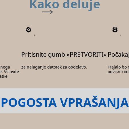
Kako deluje
2
3
Pritisnite gumb »PRETVORITI«
Počaka
ečnega
za nalaganje datotek za obdelavo.
Trajalo bo
. Vstavite
odvisno od 
atke
POGOSTA VPRAŠANJA