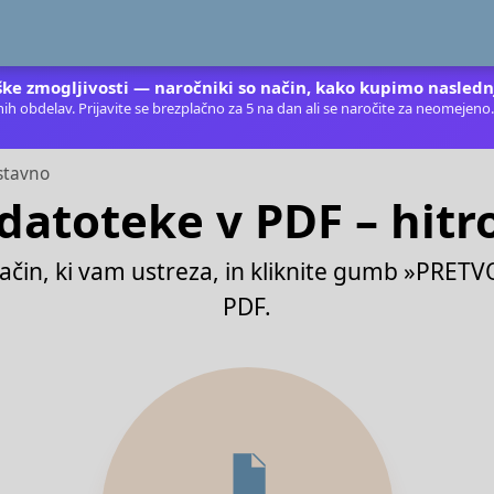
ke zmogljivosti — naročniki so način, kako kupimo nasledn
ih obdelav. Prijavite se brezplačno za 5 na dan ali se naročite za neomejeno
ostavno
 datoteke v PDF – hitr
ačin, ki vam ustreza, in kliknite gumb »PRETV
PDF.