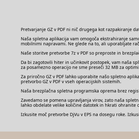
Pretvarjanje GZ v PDF ni nič drugega kot razpakiranje da
Naša spletna aplikacija vam omogoča ekstrahiranje samo 
mobilnimi napravami. Ne glede na to, ali uporabljate ra
Naše storitve pretvorbe 7z v PDF so preproste in brezplač
Da bi zagotovili hiter in učinkovit postopek, vam naša
za posamezno operacijo ne sme preseči 32 MB za optimiza
Za priročno GZ v PDF lahko uporabite našo spletno aplika
pretvorbo GZ v PDF v vseh operacijskih sistemih.
Naša brezplačna spletna programska oprema brez registra
Zavedamo se pomena upravljanja virov, zato naša spletna
lahko obdelate velike količine datotek in hkrati ohranite
Izkusite moč pretvorbe DjVu v EPS na dosegu roke. Izkusi