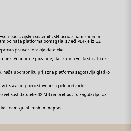
seh operacijskih sistemih, vključno z namiznimi in
am bo naša platforma pomagala izvleči PDF-je iz GZ.
eprosto pretvorite svoje datoteke.
topek. Vendar ne pozabite, da skupna velikost datoteke
vo, naša uporabniku prijazna platforma zagotavlja gladko
avi težave in poenostavi postopek pretvorbe.
 velikost datoteke 32 MB na prehod. To zagotavlja, da
koli namizju ali mobilni napravi