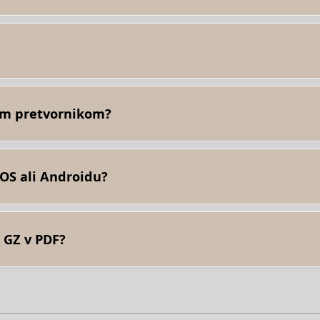
pustite ali kliknite znotraj belega območja. Nato kliknite gumb« Pr
kundah.
nim pretvornikom?
o takoj po pretvorbi. Naložene datoteke izbrišemo po 24 urah in p
ov. Aplikacija je popolnoma varna.
 OS ali Androidu?
em koli operacijskem sistemu, ki ima spletni brskalnik. Naša aplika
 GZ v PDF?
 Na primer, Google Chrome, Firefox, Opera, Safari.