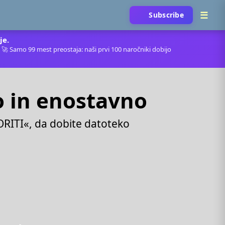
Subscribe
je.
. 🚀 Samo 99 mest preostaja: naši prvi 100 naročniki dobijo
o in enostavno
ORITI«, da dobite datoteko