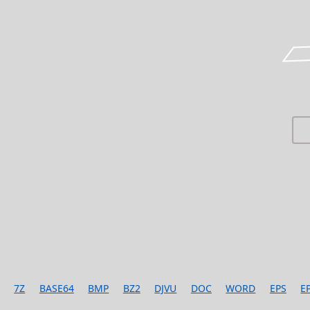
7Z
BASE64
BMP
BZ2
DJVU
DOC
WORD
EPS
E