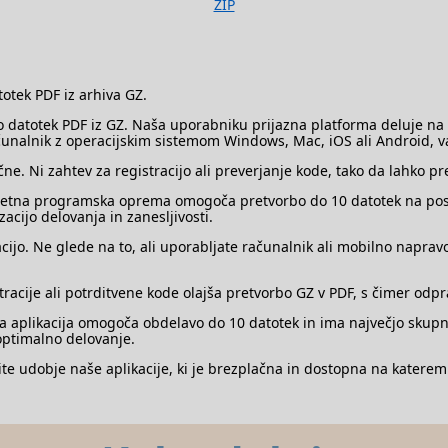
ZIP
totek PDF iz arhiva GZ.
datotek PDF iz GZ. Naša uporabniku prijazna platforma deluje na v
čunalnik z operacijskim sistemom Windows, Mac, iOS ali Android, v
ne. Ni zahtev za registracijo ali preverjanje kode, tako da lahko pr
 spletna programska oprema omogoča pretvorbo do 10 datotek na pos
cijo delovanja in zanesljivosti.
cijo. Ne glede na to, ali uporabljate računalnik ali mobilno napra
cije ali potrditvene kode olajša pretvorbo GZ v PDF, s čimer odpr
 aplikacija omogoča obdelavo do 10 datotek in ima največjo skupno
 optimalno delovanje.
te udobje naše aplikacije, ki je brezplačna in dostopna na katerem 