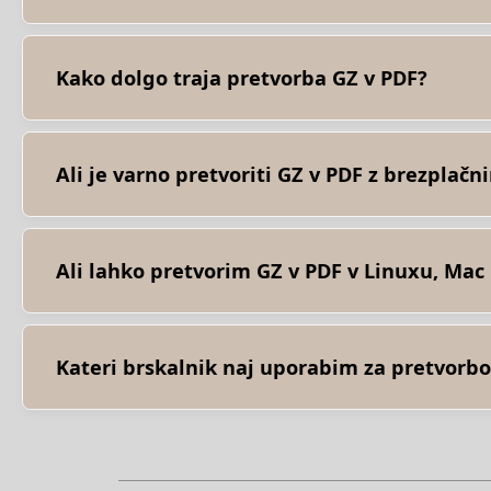
Najprej morate dodati datoteko za pretvorbo: povlecite in s
rezultat.
Kako dolgo traja pretvorba GZ v PDF?
Ta aplikacija deluje hitro. Rezultat lahko dobite v nekaj se
Ali je varno pretvoriti GZ v PDF z brezplač
Seveda! Povezava za prenos datotek rezultatov bo na volj
prenehale delovati. Nihče nima dostopa do vaših dokument
Ali lahko pretvorim GZ v PDF v Linuxu, Mac
Da, brezplačno aplikacijo Converter lahko uporabite v kater
programske opreme.
Kateri brskalnik naj uporabim za pretvorbo
Za pretvorbo lahko uporabite kateri koli sodoben brskalnik.