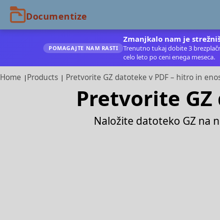
Zmanjkalo nam je strežniš
Trenutno tukaj dobite 3 brezplačn
POMAGAJTE NAM RASTI
celo leto po ceni enega meseca.
Home
Products
Pretvorite GZ datoteke v PDF – hitro in en
Pretvorite GZ
Naložite datoteko GZ na n