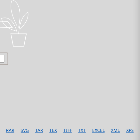
RAR
SVG
TAR
TEX
TIFF
TXT
EXCEL
XML
XPS