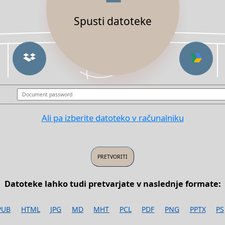
Spusti datoteke
Ali pa izberite datoteko v računalniku
Datoteke lahko tudi pretvarjate v naslednje formate:
PUB
HTML
JPG
MD
MHT
PCL
PDF
PNG
PPTX
PS