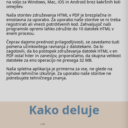
na voljo za Windows, Mac, iOS in Android brez kakršnih koli
omejitev.
Naša storitev združevanja HTML v PDF je brezplačna in
enostavna za uporabo. Za uporabo naše storitve se ni treba
registrirati ali vnesti potrditvenih kod. Zahvaljujoč naši
programski opremi lahko združite do 10 datotek HTML v
enem procesu.
Čeprav dajemo prednost prilagodljivosti, se zavedamo tudi
pomena učinkovitega ravnanja z datotekami. Da bi
zagotovili, da bo postopek združevanja datotek HTML v en
PDF ostal hiter in zanesljiv, priporočamo, da skupna velikost
datoteke za eno operacijo ne presega 32 MB.
Naša spletna aplikacija je primerna za vse, ne glede na
njihove tehnične izkušnje. Za uporabo naše storitve ne
potrebujete tehničnega znanja.
Kako deluje