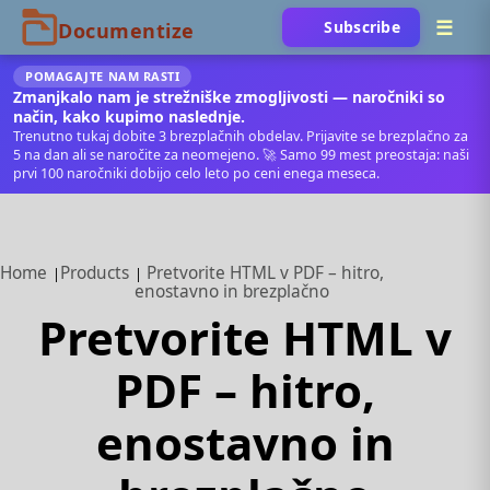
Subscribe
POMAGAJTE NAM RASTI
Zmanjkalo nam je strežniške zmogljivosti — naročniki so
način, kako kupimo naslednje.
Trenutno tukaj dobite 3 brezplačnih obdelav. Prijavite se brezplačno za
5 na dan ali se naročite za neomejeno. 🚀 Samo 99 mest preostaja: naši
prvi 100 naročniki dobijo celo leto po ceni enega meseca.
Home
Products
Pretvorite HTML v PDF – hitro,
enostavno in brezplačno
Pretvorite HTML v
PDF – hitro,
enostavno in