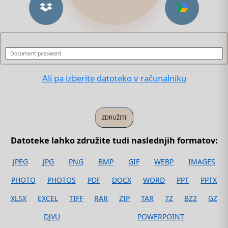
Ali pa izberite datoteko v računalniku
Datoteke lahko združite tudi naslednjih formatov:
JPEG
JPG
PNG
BMP
GIF
WEBP
IMAGES
PHOTO
PHOTOS
PDF
DOCX
WORD
PPT
PPTX
XLSX
EXCEL
TIFF
RAR
ZIP
TAR
7Z
BZ2
GZ
DJVU
POWERPOINT