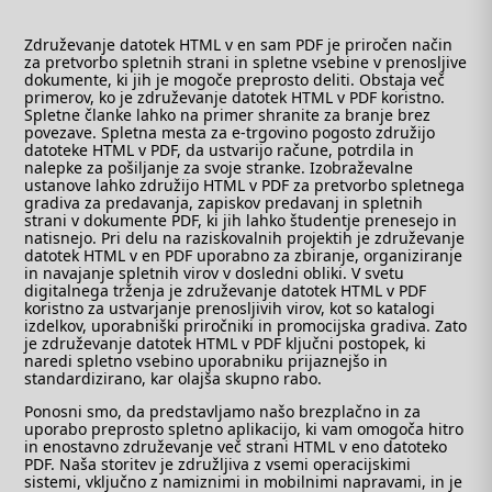
Združevanje datotek HTML v en sam PDF je priročen način
za pretvorbo spletnih strani in spletne vsebine v prenosljive
dokumente, ki jih je mogoče preprosto deliti. Obstaja več
primerov, ko je združevanje datotek HTML v PDF koristno.
Spletne članke lahko na primer shranite za branje brez
povezave. Spletna mesta za e-trgovino pogosto združijo
datoteke HTML v PDF, da ustvarijo račune, potrdila in
nalepke za pošiljanje za svoje stranke. Izobraževalne
ustanove lahko združijo HTML v PDF za pretvorbo spletnega
gradiva za predavanja, zapiskov predavanj in spletnih
strani v dokumente PDF, ki jih lahko študentje prenesejo in
natisnejo. Pri delu na raziskovalnih projektih je združevanje
datotek HTML v en PDF uporabno za zbiranje, organiziranje
in navajanje spletnih virov v dosledni obliki. V svetu
digitalnega trženja je združevanje datotek HTML v PDF
koristno za ustvarjanje prenosljivih virov, kot so katalogi
izdelkov, uporabniški priročniki in promocijska gradiva. Zato
je združevanje datotek HTML v PDF ključni postopek, ki
naredi spletno vsebino uporabniku prijaznejšo in
standardizirano, kar olajša skupno rabo.
Ponosni smo, da predstavljamo našo brezplačno in za
uporabo preprosto spletno aplikacijo, ki vam omogoča hitro
in enostavno združevanje več strani HTML v eno datoteko
PDF. Naša storitev je združljiva z vsemi operacijskimi
sistemi, vključno z namiznimi in mobilnimi napravami, in je