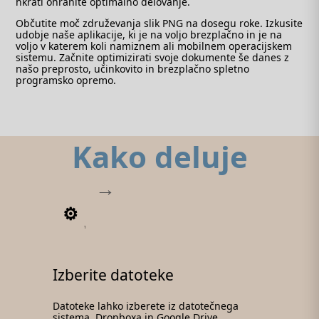
hkrati ohranite optimalno delovanje.
Občutite moč združevanja slik PNG na dosegu roke. Izkusite
udobje naše aplikacije, ki je na voljo brezplačno in je na
voljo v katerem koli namiznem ali mobilnem operacijskem
sistemu. Začnite optimizirati svoje dokumente še danes z
našo preprosto, učinkovito in brezplačno spletno
programsko opremo.
Kako deluje
1
Izberite datoteke
Datoteke lahko izberete iz datotečnega
sistema, Dropboxa in Google Drive.