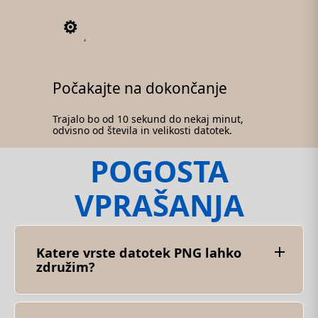
4
Počakajte na dokončanje
Trajalo bo od 10 sekund do nekaj minut,
odvisno od števila in velikosti datotek.
POGOSTA
VPRAŠANJA
Katere vrste datotek PNG lahko
združim?
Združite lahko vse standardne datoteke PNG z
istim barvnim načinom (npr. RGB ali sive barve)
in dimenzijami (širina in višina).