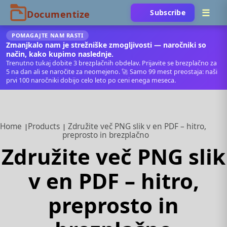
Subscribe
POMAGAJTE NAM RASTI
Zmanjkalo nam je strežniške zmogljivosti — naročniki so
način, kako kupimo naslednje.
Trenutno tukaj dobite 3 brezplačnih obdelav. Prijavite se brezplačno za
5 na dan ali se naročite za neomejeno. 🚀 Samo 99 mest preostaja: naši
prvi 100 naročniki dobijo celo leto po ceni enega meseca.
Home
Products
Združite več PNG slik v en PDF – hitro,
preprosto in brezplačno
Združite več PNG slik
v en PDF – hitro,
preprosto in