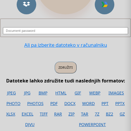
Ali pa izberite datoteko v računalniku
Datoteke lahko združite tudi naslednjih formatov:
JPEG
JPG
BMP
HTML
GIF
WEBP
IMAGES
PHOTO
PHOTOS
PDF
DOCX
WORD
PPT
PPTX
XLSX
EXCEL
TIFF
RAR
ZIP
TAR
7Z
BZ2
GZ
DJVU
POWERPOINT