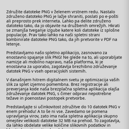
Združite datoteke PNG v želenem vrstnem redu. Nastalo
združeno datoteko PNG je lažje shraniti, poslati po e-pošti
ali preprosto prek interneta. Lahko pa delite združeno
datoteko tako, da jo objavite na družbenih omrežjih. Hkrati
se zmanjša tveganje izgube katere koli datoteke iz splošne
populacije. Prav tako lahko na naši spletni strani
kombinirate datoteke PNG tako, da jih pretvorite v PDF na
letenje.
Predstavljamo našo spletno aplikacijo, zasnovano za
enostavno spajanje slik PNG! Ne glede na to, ali uporabljate
namizje ali mobilno napravo, naša platforma, ki je
enostavna za uporabo, zagotavlja brezhibno združevanje
datotek PNG v vseh operacijskih sistemih.
V današnjem hitrem digitalnem svetu je optimizacija vaših
slik za splet izjemno pomembna. Brez registracije ali
preverjanja kode naša brezplačna spletna aplikacija olajša
združevanje datotek PNG, s čimer odpravi nepotrebne
težave in poenostavi postopek pretvorbe.
Predstavljajte si učinkovitost združitve do 10 datotek PNG v
enem prehodu! A to še ni vse. Zavedamo se pomena
upravljanja virov, zato ima naša spletna aplikacija skupno
omejitev velikosti datoteke 32 MB na prehod. To zagotavlja,
da lahko obdelate velike količine slikovnih podatkov in