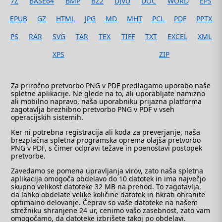
7Z
BASE64
BMP
BZ2
DJVU
DOC
WORD
EPS
EPUB
GZ
HTML
JPG
MD
MHT
PCL
PDF
PPTX
PS
RAR
SVG
TAR
TEX
TIFF
TXT
EXCEL
XML
XPS
ZIP
Za priročno pretvorbo PNG v PDF predlagamo uporabo naše
spletne aplikacije. Ne glede na to, ali uporabljate namizno
ali mobilno napravo, naša uporabniku prijazna platforma
zagotavlja brezhibno pretvorbo PNG v PDF v vseh
operacijskih sistemih.
Ker ni potrebna registracija ali koda za preverjanje, naša
brezplačna spletna programska oprema olajša pretvorbo
PNG v PDF, s čimer odpravi težave in poenostavi postopek
pretvorbe.
Zavedamo se pomena upravljanja virov, zato naša spletna
aplikacija omogoča obdelavo do 10 datotek in ima največjo
skupno velikost datoteke 32 MB na prehod. To zagotavlja,
da lahko obdelate velike količine datotek in hkrati ohranite
optimalno delovanje. Čeprav so vaše datoteke na našem
strežniku shranjene 24 ur, cenimo vašo zasebnost, zato vam
omogočamo, da datoteke izbrišete takoj po obdelavi.