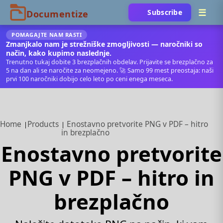
Subscribe
POMAGAJTE NAM RASTI
Zmanjkalo nam je strežniške zmogljivosti — naročniki so
način, kako kupimo naslednje.
Trenutno tukaj dobite 3 brezplačnih obdelav. Prijavite se brezplačno za
5 na dan ali se naročite za neomejeno. 🚀 Samo 99 mest preostaja: naši
prvi 100 naročniki dobijo celo leto po ceni enega meseca.
Home
Products
Enostavno pretvorite PNG v PDF – hitro
in brezplačno
Enostavno pretvorite
PNG v PDF – hitro in
brezplačno